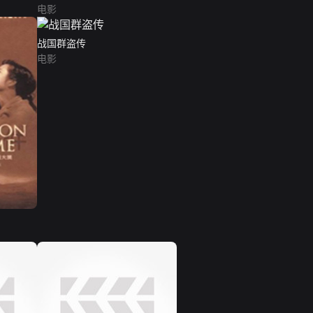
电影
战国群盗传
电影