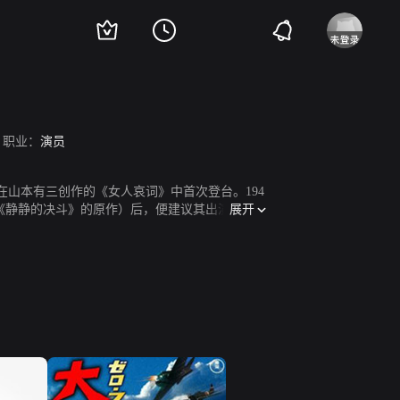
职业：
演员
也在山本有三创作的《女人哀词》中首次登台。194
展开
《静静的决斗》的原作）后，便建议其出演自己的
1975年，他由于脑出血而病倒，但在1976年又
执笔写作的书《活着》之中（文艺春秋社，197
1989年，他又被授予四等功“瑞宝章”。