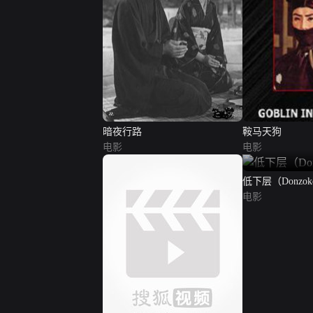
暗夜行路
鞍马天狗
电影
电影
低下层（Donzo
电影