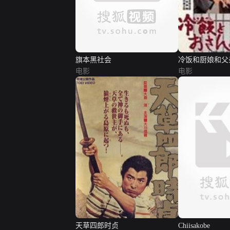
旗本黑社会
冷饭和厨娘和父
电影
电影
天草四郎时贞
Chiisakobe