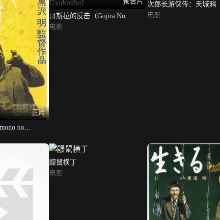
预告片
次郎长游侠传：天城鸦
电影
哥斯拉的反击（Gojira No
Gyakushu）
电影
正片
ono no
鼹鼠横丁
电影