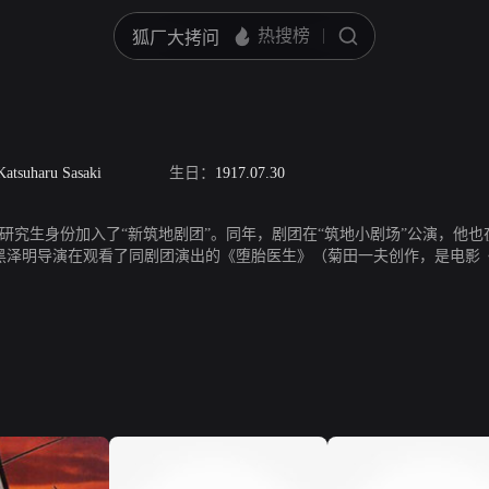
Katsuharu Sasaki
生日：
1917.07.30
，以研究生身份加入了“新筑地剧团”。同年，剧团在“筑地小剧场”公演，他
黑泽明导演在观看了同剧团演出的《堕胎医生》（菊田一夫创作，是电影
9年在电影《野良犬》中初次亮相。此后，又分别出演了黑泽明的11部作品。
台的电视剧《亦悲亦喜几度秋》。他也把自己康复的过程写进了之后由自己
凭借着《卖花谣》（伊藤俊也导演）夺得了第9届日本电影学院奖最佳男主角。