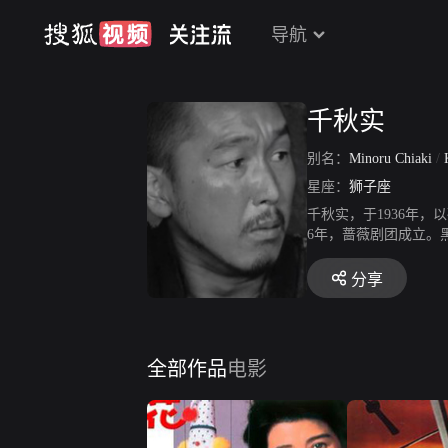
导航
千秋实
别名：
Minoru Chiaki
/
星座：
狮子座
千秋实，于1936年
6年，蔷薇剧团成立。
电影，于是，他于194
复出，参演了日本电视
分享
9年）。1985年，他
全部作品
电影