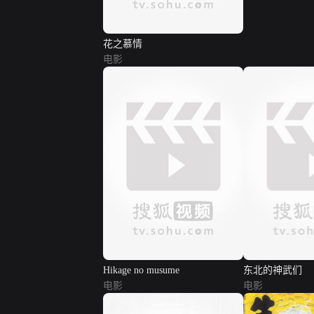
花之慕情
电影
Hikage no musume
东北的神武们
电影
电影