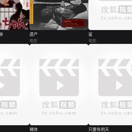
亲
遗产
鲨
电影
电影
裸体
只要有明天