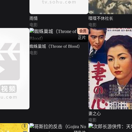
雨情
喋喋不休社长
电影
电影
会员
正片
蜘蛛巢城（Throne of Blood）
电影
妻之心
电影