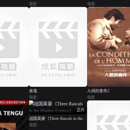
电影
电影
亲鸾
人间的条件2
电影
电影
正片
战国英豪（Three Rascals in the
Hidden Fortress）
电影