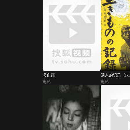
吸血蛾
活人的记录（Ikim
电影
kiroku）
电影