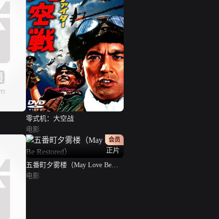
零式机：大空战
电影
会员
正片
五番町夕雾楼（May Love Be
Restored）
电影