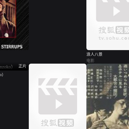
浪人八景
电影
正片
ko）