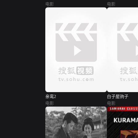
电影
电影
亲鸾2
白子屋驹子
电影
电影