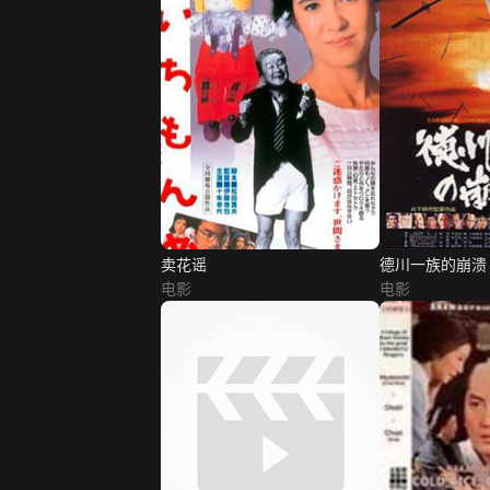
卖花谣
德川一族的崩溃
电影
电影