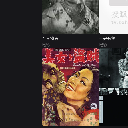
春琴物语
于是有梦
电影
电影