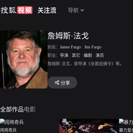
导航
詹姆斯·法戈
别名：
James Fargo
/
Jim Fargo
职业：
导演
/
其它
/
编剧
/
演员
詹姆斯·法戈，曾导演《全面追捕令》等。
分享
全部作品
电影
闯将奇兵
暴力复