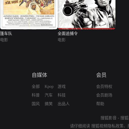
篷车队
全面追捕令
电影
电影
自媒体
会员
全部
Kpop
游戏
会员特权
科普
汽车
科技
会员剧场
国风
搞笑
出品人
帮助
搜狐影音
-
搜狐
请仔细阅读
搜狐视频隐私政策
、