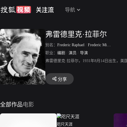
导航
弗雷德里克·拉菲尔
别名：
Frederic Raphael
/
Frederic Michael Raphael
职业：
编剧
/
演员
/
导演
弗雷德里克·拉菲尔，1931年8月14日出生
分享
全部作品
电影
咫尺天涯