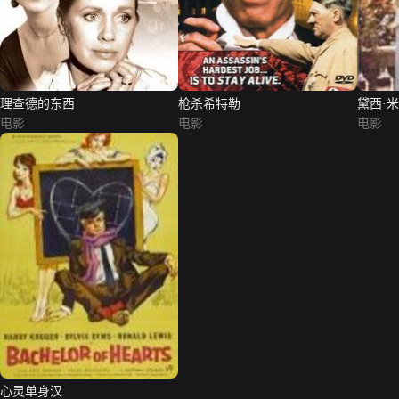
理查德的东西
枪杀希特勒
黛西·
电影
电影
电影
心灵单身汉