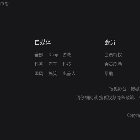
电影
自媒体
会员
全部
Kpop
游戏
会员特权
科普
汽车
科技
会员剧场
国风
搞笑
出品人
帮助
搜狐影音
-
搜狐
请仔细阅读
搜狐视频隐私政策
、
Copyri