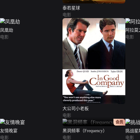
泰若星球
电影
凤凰劫
阿拉莫
电影
电影
大公司小老板
电影
正片
会员
友情晚宴
黑洞频率（Frequency）
挑战星
电影
电影
电影