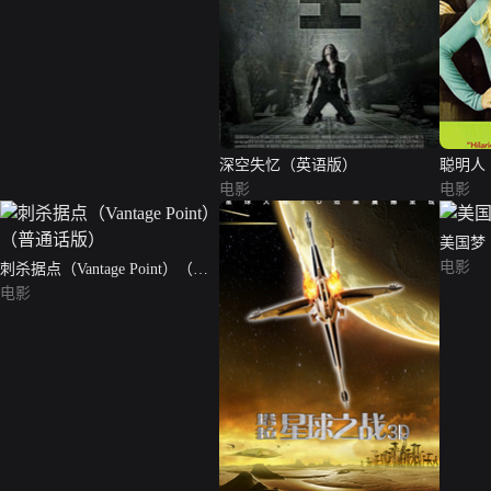
深空失忆（英语版）
聪明人
电影
电影
美国梦
电影
刺杀据点（Vantage Point）（普
通话版）
电影