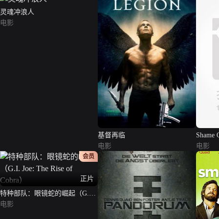
灵魂冲浪人
电影
基督再临
Shame 
电影
电影
会员
正片
特种部队：眼镜蛇的崛起（G.I.
Joe: The Rise of Cobra）
电影