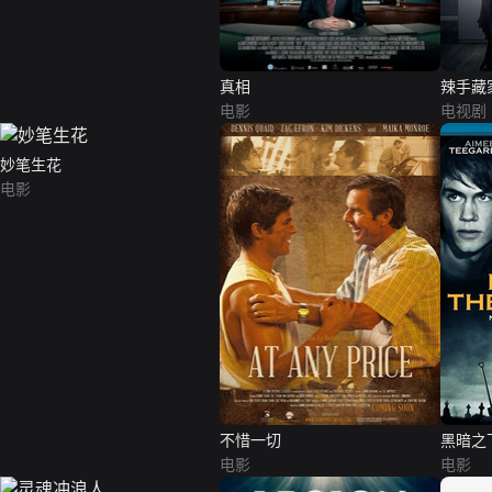
真相
辣手藏
电影
电视剧
妙笔生花
电影
不惜一切
黑暗之
电影
电影