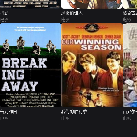
拼劲
风骚俏佳人
格鲁吉
电影
电影
电影
告别昨日
我们的胜利季
西尼尔
电影
电影
电影