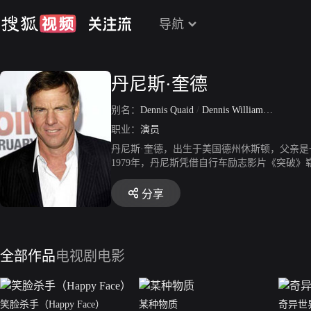
导航
丹尼斯·奎德
别名：
Dennis Quaid
/
Dennis William Quaid
职业：
演员
丹尼斯·奎德，出生于美国德州休斯顿，父亲
1979年，丹尼斯凭借自行车励志影片《突破
雄》、《天启四骑士》、《特种部队：眼镜蛇的
分享
全部作品
电视剧
电影
笑脸杀手（Happy Face）
某种物质
奇异世