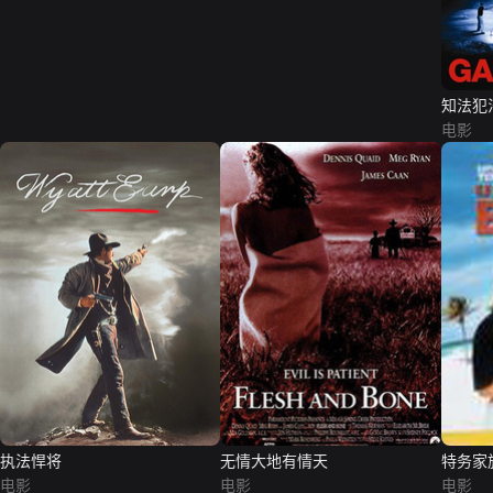
知法犯
电影
执法悍将
无情大地有情天
特务家
电影
电影
电影