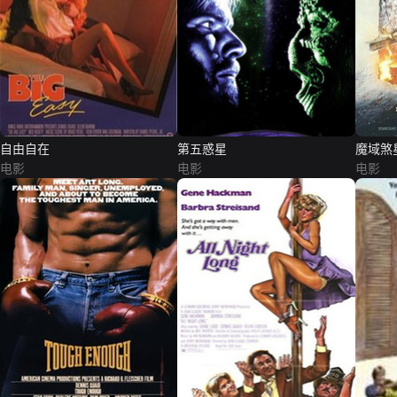
自由自在
第五惑星
魔域煞
电影
电影
电影