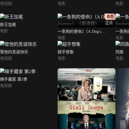
电视剧
电影
电影
会员
正片
新王加冕
电影
一条狗的使命2（A Dog's
一条狗的
Journey）（英语版）
电影
Jour
电影
管他的圣诞快乐
超乎想象
同族
电视剧
电影
电影
辣手藏家 第2季
电视剧