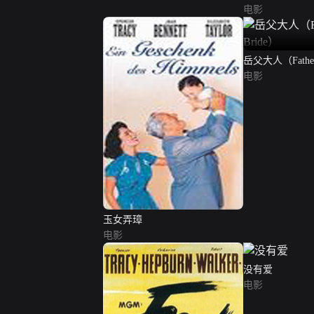
电影
岳父大人（Father o
电影
玉女弄璋
电影
没有爱
电影