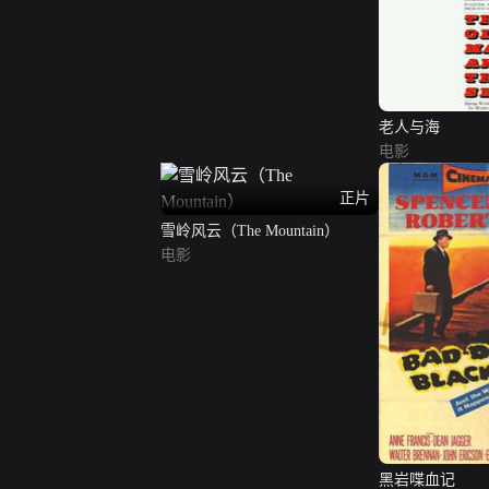
老人与海
电影
正片
雪岭风云（The Mountain）
电影
黑岩喋血记