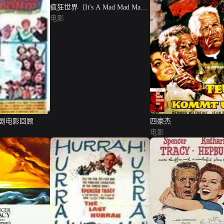
疯狂世界（It's A Mad Mad Mad
Mad World）
电影
剧电影回顾
四豪杰
电影