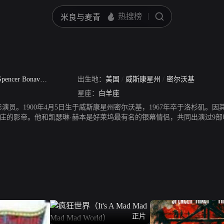
pencer Bonaventure Tracy
出生地：
/
Pops
/
Spence
美国
/
威斯康星州
/
密尔沃基
星座：
白羊座
演员。1900年4月5日生于威斯康星州密尔沃基，1967年卒于洛杉矶。
庄的影帝。他和凯瑟琳·赫本是好莱坞最有名的银幕情侣，共同出演过9
能离婚，赫本一直默默在他身后陪伴，直至他过世。
正片