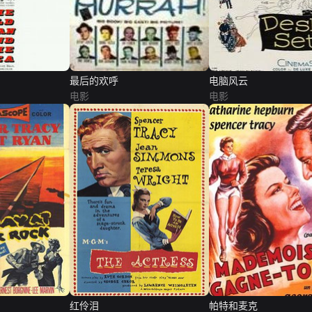
最后的欢呼
电脑风云
电影
电影
红伶泪
帕特和麦克