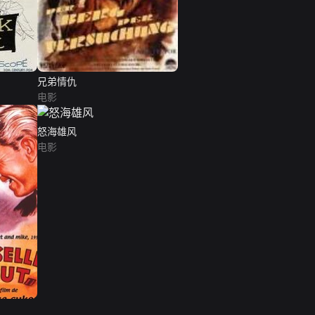
兄弟情仇
电影
怒海雄风
电影