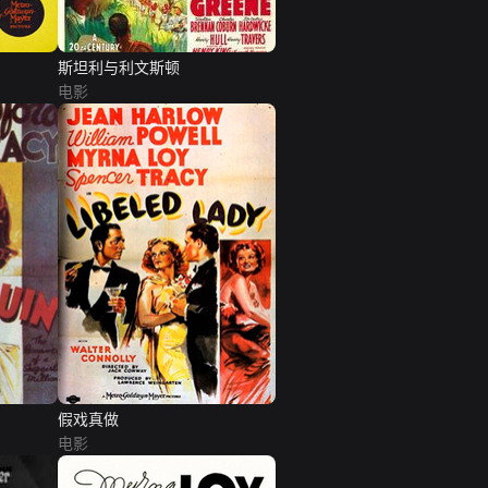
斯坦利与利文斯顿
电影
假戏真做
电影