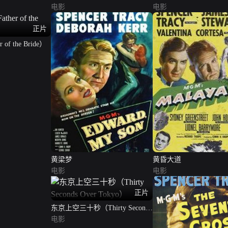
电影
电影
正片
f the Bride）
黄梁梦
黄昏大道
电影
电影
正片
东京上空三十秒（Thirty Seconds
Over Tokyo）
电影