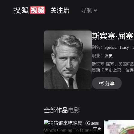
导航
斯宾塞·屈塞
别名：
Spencer Tracy
/
S
职业：
演员
斯宾塞·屈塞，美国电影
奥斯卡历史上第一位连
已有妻子，碍于宗教不
分享
全部作品
电影
正片