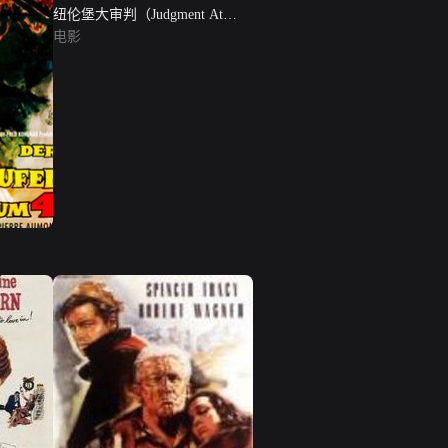
纽伦堡大审判（Judgment At
Nuremberg）
电影