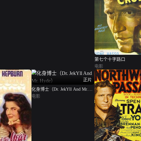
第七个十字路口
电影
正片
化身博士（Dr. JekYll And Mr.
Hyde）
电影