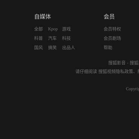
自媒体
会员
全部
Kpop
游戏
会员特权
科普
汽车
科技
会员剧场
国风
搞笑
出品人
帮助
搜狐影音
-
搜狐
请仔细阅读
搜狐视频隐私政策
、
Copyri