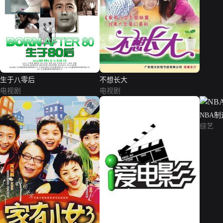
生于八零后
不想长大
电视剧
电视剧
NBA制
综艺