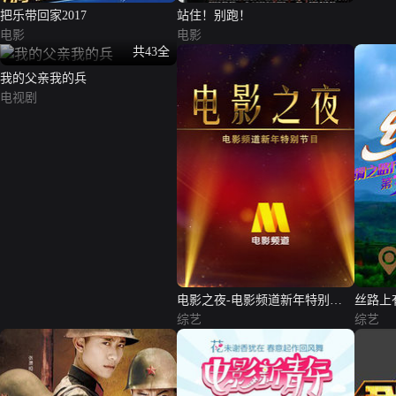
把乐带回家2017
站住！别跑！
电影
电影
共43全
我的父亲我的兵
电视剧
电影之夜-电影频道新年特别节
丝路上
目
综艺
综艺