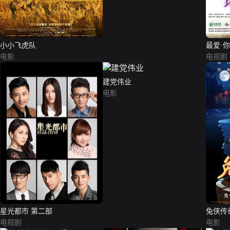
小小飞虎队
最爱·你
电影
电视剧
建党伟业
电影
星光都市 第二部
兔侠传
电视剧
电影