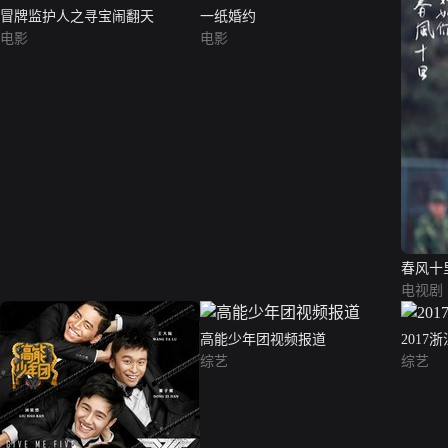
冒牌监护人之寻宝闹翻天
一纸婚约
电影
电影
春风十
电视剧
高能少年团视频报道
2017
综艺
综艺