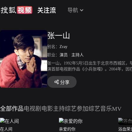
导航
张一山
别名：
Zray
职业：
演员
/
主持人
张一山，1992年5月5日出生于北京市西城区
演首部电视剧作品《小兵张嘎》。2004年，
度潜力演艺新人奖。2008年，出演少年励志电影
0月9日，张一山夺得《舞林大会》的冠军。主演
分享
演的刑侦网剧《余罪》第一、二季播出，再次得到
人物”中名列第4位。2017年，主演的都市情感
8月27日，张一山名列《2020福布斯中国名人
全部作品
电视剧
电影
主持综艺
参加综艺
音乐MV
在人间
亲爱的你
浴血荣