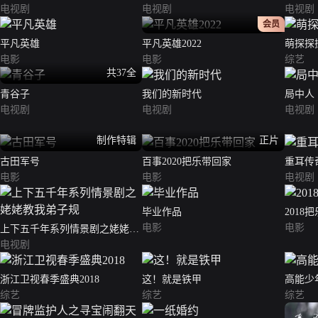
电视剧
电视剧
电视剧
正片
会员
平凡英雄
平凡英雄2022
萌探探
电影
电影
综艺
共37全
青谷子
我们的新时代
局中人
电视剧
电视剧
电视剧
制作特辑
正片
古田军号
百事2020把乐带回家
重耳传
电影
电影
电视剧
毕业作品
2018
电影
电影
上下五千年系列情景剧之姥姥教
我弟子规
电视剧
浙江卫视春季盛典2018
这！就是铁甲
高能少
综艺
综艺
综艺