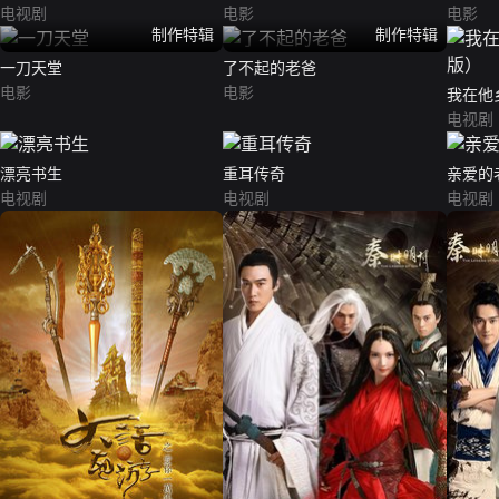
电视剧
电影
电影
制作特辑
制作特辑
一刀天堂
了不起的老爸
电影
电影
我在他
电视剧
漂亮书生
重耳传奇
亲爱的
电视剧
电视剧
电视剧