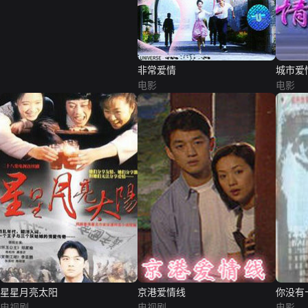
非常爱情
城市爱
电影
电影
星星月亮太阳
京港爱情线
你没有
电视剧
电视剧
电影