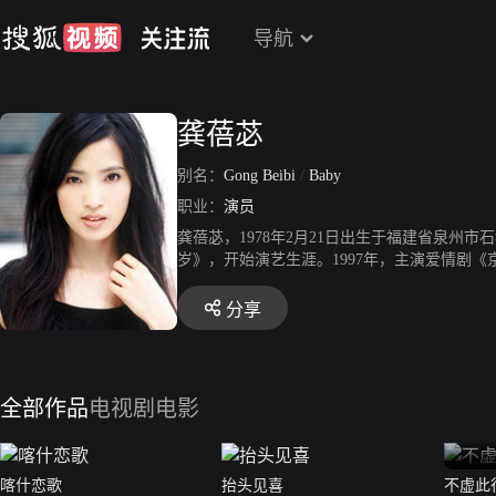
导航
龚蓓苾
别名：
Gong Beibi
/
Baby
职业：
演员
龚蓓苾，1978年2月21日出生于福建省泉州
岁》，开始演艺生涯。1997年，主演爱情剧《
十四》。2005年，凭借爱情喜剧电影《独自
年，主演悬疑片《B+侦探》。2010年，主演
分享
主演灾难电影《飞跃地心》；同年，主演古装武
的人等太久》播出。2017年1月20日，主演
剧《新神雕侠侣》杀青。2020年8月，主演职
3月4日，其领衔主演的电影《汉南夏日》获得
全部作品
电视剧
电影
喀什恋歌
抬头见喜
不虚此