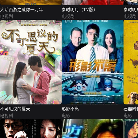
大话西游之爱你一万年
秦时明月（TV版）
秦时明
电视剧
电视剧
电视剧
不可思议的夏天
形影不离
石器时
电视剧
电影
电影