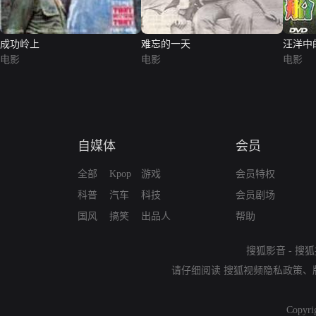
成功岭上
难忘的一天
汪洋中
电影
电影
电影
自媒体
会员
全部
Kpop
游戏
会员特权
科普
汽车
科技
会员剧场
国风
搞笑
出品人
帮助
搜狐影音
-
搜狐
请仔细阅读
搜狐视频隐私政策
、
Copyri