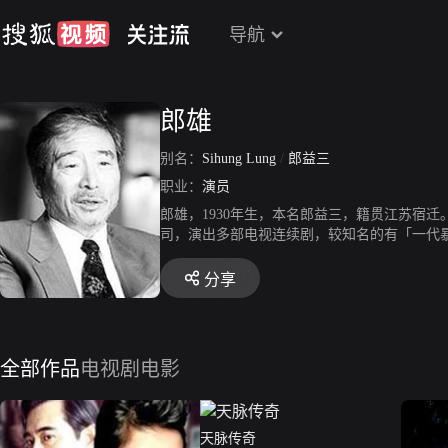
导航
郎雄
别名：
Sihung Lung
/
郎益三
职业：
演员
郎雄，1930年生，本名郎益三，籍贯江苏宿
司，演出多部电视连续剧，较知名的有「一代暴
部作品，并以此片获得第十三届金马奖最佳男
得第二十八届金马奖最佳男主角奖，从此不但
分享
全部作品
电视剧
电影
天脉传奇