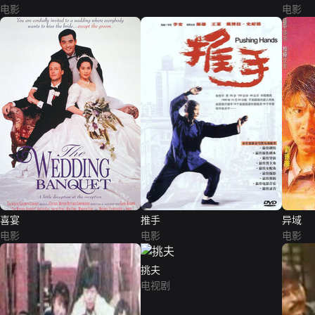
电影
电影
喜宴
推手
异域
电影
电影
电影
挑夫
电视剧