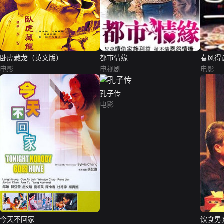
卧虎藏龙（英文版）
都市情缘
春风得
电影
电视剧
电影
孔子传
电影
今天不回家
饮食男