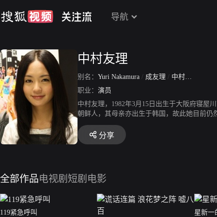
导航
中村友理
别名：
Yuri Nakamura
/
成友理
/
中村由利
职业：
演员
中村友理，1982年3月15日出生于大阪府
朝鲜人，其母亲亦出生于韩国，故此她目前仍
分享
全部作品
电视剧
短剧
电影
119紧急呼叫
星新一