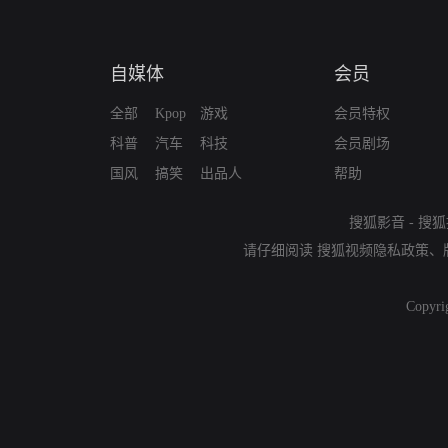
自媒体
会员
全部
Kpop
游戏
会员特权
科普
汽车
科技
会员剧场
国风
搞笑
出品人
帮助
搜狐影音
-
搜狐
请仔细阅读
搜狐视频隐私政策
、
Copyri