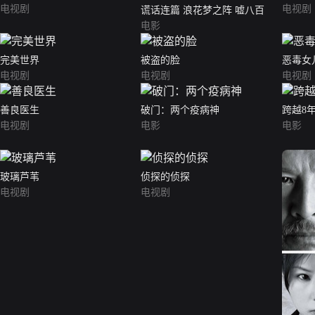
电视剧
电视剧
谎话连篇 浪花梦之阵 嘘八百
电影
完美世界
被盗的脸
恶毒女
电视剧
电视剧
电视剧
善良医生
破门：两个疫病神
跨越8
电视剧
电影
电影
玻璃芦苇
侦探的侦探
电视剧
电视剧