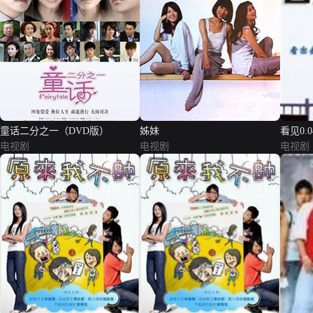
童话二分之一（DVD版）
姊妹
看见0.
电视剧
电视剧
电视剧