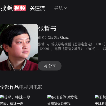
导航
张哲书
别名：
Che Shu Chang
张哲书，曾执导电视剧《恶男宅急电》（2005）
（2009）；电影《魔鬼女教头》（2007）、
分享
全部作品
电视剧
电影
哎呦，棒球一夏
好想听你说爱我
王牌教