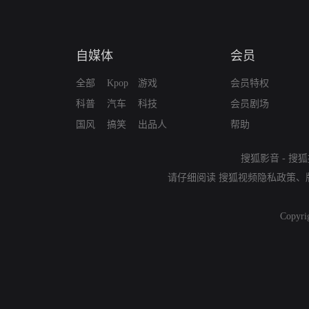
自媒体
会员
全部
Kpop
游戏
会员特权
科普
汽车
科技
会员剧场
国风
搞笑
出品人
帮助
搜狐影音
-
搜狐
请仔细阅读
搜狐视频隐私政策
、
Copyri