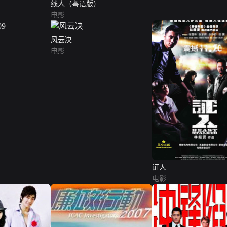
线人（粤语版）
电影
风云决
电影
证人
电影