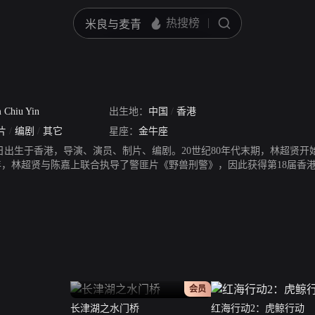
 Chiu Yin
出生地：
中国
/
香港
片
/
编剧
/
其它
星座：
金牛座
11日出生于香港，导演、演员、制片、编剧。20世纪80年代末期，林超贤开
98年，林超贤与陈嘉上联合执导了警匪片《野兽刑警》，因此获得第18届香
影片获得第20届香港电影金像奖最佳影片、最佳男主角等四项提名；200
2010年，执导了警匪片《线人》，该片获第30届香港电影金像奖最佳影片
香港电影金像奖颁奖最佳导演提名；2014年，执导了犯罪电影《魔警》，
正片
会员
长津湖之水门桥
红海行动2：虎鲸行动