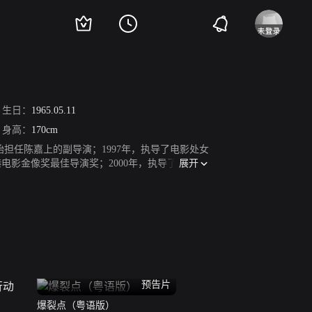
生日：
1965.05.11
身高：
170cm
始担任陈嘉上的副导演；1997年，执导了电影处女
展开
港电影金像奖最佳导演奖；2000年，执导了黑色幽
8年，拍摄了警匪片《证人》，该片在内地、香
、最佳导演提名；2013年，因拍摄的动作电影
该片入围第64届柏林国际电影节全景单元。
预告片
爆裂点（粤语版）