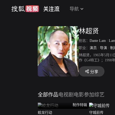
导航
林超贤
别名：
Dante Lam
/
Lam
职业：
演员
/
导演
/
制
林超贤，1965年5月
作《G4特工》；19
默电影《江湖告急》，
港、台湾都收获好评；
分享
《激战》，获第33届
全部作品
电视剧
电影
参加综艺
制作特辑
蛟龙行动
守城前传