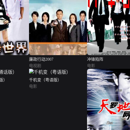
廉政行动2007
冲锋陷阵
电视剧
电影
版）
千机变（粤语版）
电影