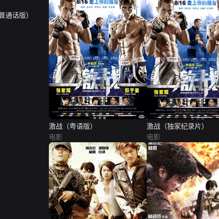
（普通话版）
激战（粤语版）
激战（独家纪录片）
电影
电影