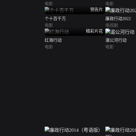
电影
电影
预告片
个十百千万
廉政行动2022
电影
电视剧
精彩片花
红海行动
湄公河行动
电影
电影