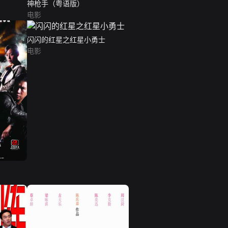
神枪手（粤语版）
电影
闪闪的红星之红星小勇士
电影