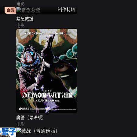
电影
正片
制作特辑
会员
紧急救援
电影
魔警（粤语版）
电影