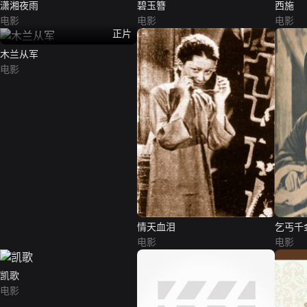
潇湘夜雨
碧玉簪
西施
电影
电影
电影
正片
木兰从军
电影
情天血泪
乞丐千
电影
电影
凯歌
电影