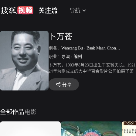
导航
卜万苍
别名：
Wancang Bu
/
Baak Maan Chong
/
Richard
职业：
导演
/
编剧
卜万苍，1903年8月23日出生于安徽天长。
24年为刚成立的大中华百合影片公司拍摄了第
冰清》。第二年，又导演了《挂名的夫妻》、《
年内导演了《恋爱与义务》、《桃花泣血记》
分享
司导演了田汉编剧的《黄金时代》和《凯歌》
争的信心。在社会上反应强烈。同时，又为新
意义的历史片。1947年到香港，为李祖永的
强，气势宏伟。表现汉彝民族化仇修好的《大凉
全部作品
电影
兰、李嫱、钟情等一大批著名影星，也同时为
《长巷》、《一夜风流》、《苦儿流浪记》、《
五娘》之后，退出影坛。1974年12月20日突发