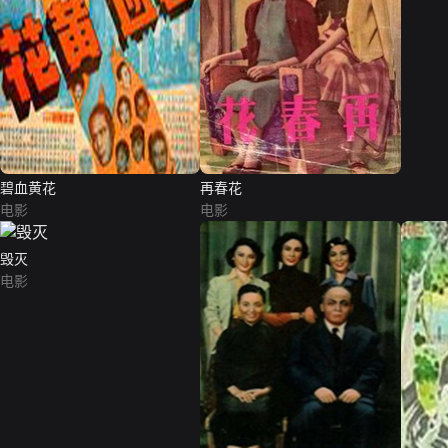
碧血黄花
再春花
电影
电影
毁灭
电影