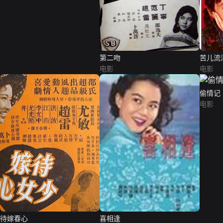
第二吻
苦儿流
电影
电影
偷情记
电影
待嫁春心
喜相逢