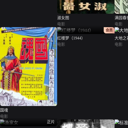
淑女图
满园春
电影
电影
正片
会员
红楼梦（1944）
大地之
电影
电影
国魂
电影
正片