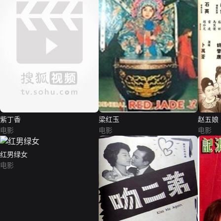
紫丁香
梁红玉
赵五娘
电影
电影
电影
红男绿女
电影