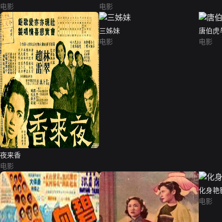
电影
电影
三姊妹
唐伯虎
电影
电影
夜来香
电影
化身艳
电影