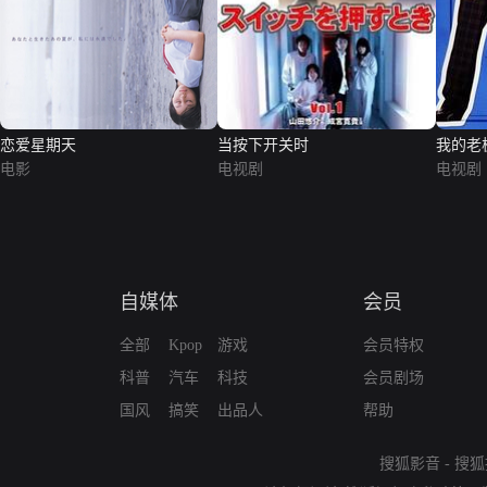
恋爱星期天
当按下开关时
我的老
电影
电视剧
电视剧
自媒体
会员
全部
Kpop
游戏
会员特权
科普
汽车
科技
会员剧场
国风
搞笑
出品人
帮助
搜狐影音
-
搜狐