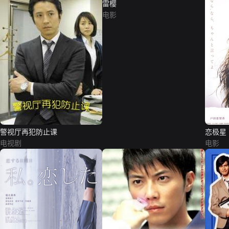
雷樱
电影
警视厅再犯防止课
恋极星
电视剧
电影