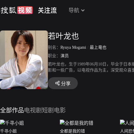
导航
若叶龙也
别名：
Ryuya Mogami
/
最上竜也
职业：
演员
若叶龙也，生于1989年06月10日，毕业于日本
影和一些广告，以电视作品为主，深受观众喜
分享
全部作品
电视剧
短剧
电影
千寻小姐
全都是我的错
人间恐