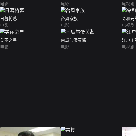
电影
电影
电视剧
日暮将暮
台风家族
令和元
电影
电影
电视剧
美丽之星
南瓜与蛋黄酱
江户川
电影
电影
电视剧