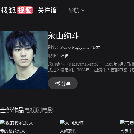
导航
永山绚斗
别名：
Kento Nagayama
/
B太
职业：
演员
永山绚斗（NagayamaKento），1989
式进入演艺圈。2008年，出演个人首部电影《
获得第34届日本电影学院奖新人奖。2015年，
其出演的剧情电影《海边的生与死》上映。202
分享
全部作品
电视剧
电影
我的樱花恋人
人间恐怖
言灵庄