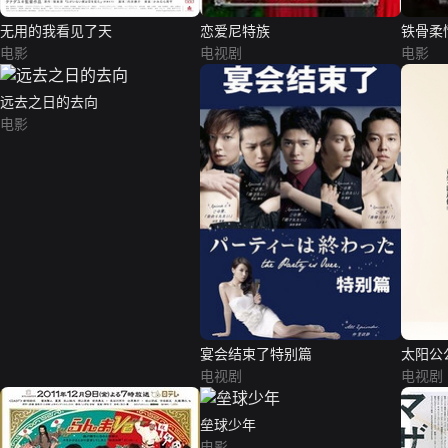
无用的我看见了天
恋爱尼特族
铁骨柔
电影
电视剧
电影
远去之日的去向
电影
宴会结束了特别篇
太阳公
电视剧
电视剧
垒球少年
电影