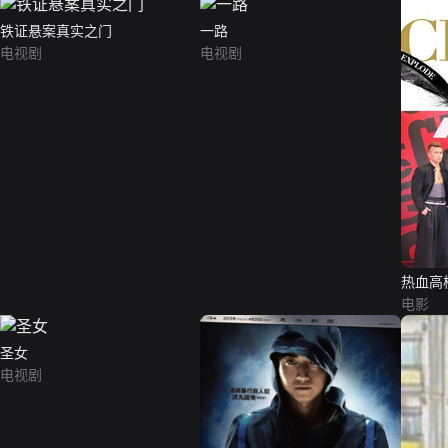
铁证悬案真实之门
一路
电视剧
电视剧
热血高
电影
圣女
电视剧