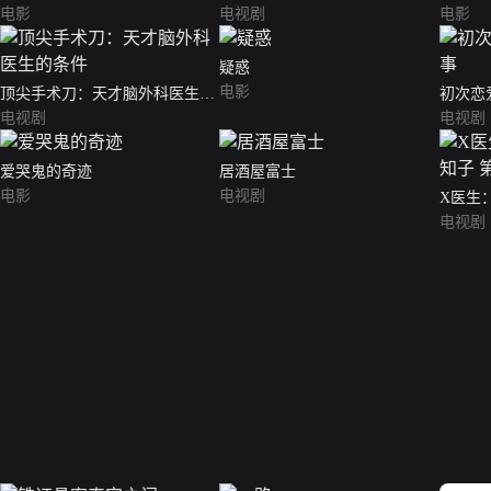
电影
电视剧
电影
疑惑
电影
顶尖手术刀：天才脑外科医生的
初次恋
条件
电视剧
电视剧
爱哭鬼的奇迹
居酒屋富士
电影
电视剧
X医生
5季
电视剧