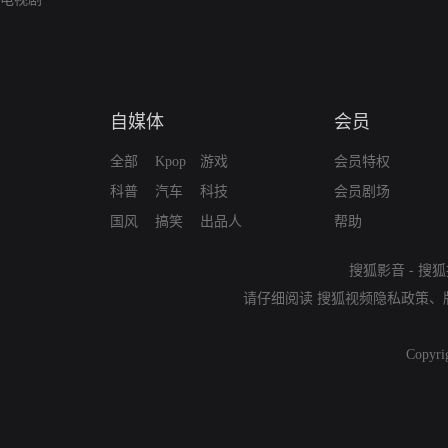
自媒体
会员
全部
Kpop
游戏
会员特权
科普
汽车
科技
会员剧场
国风
搞笑
出品人
帮助
搜狐影音
-
搜狐
请仔细阅读
搜狐视频隐私政策
、
Copyri