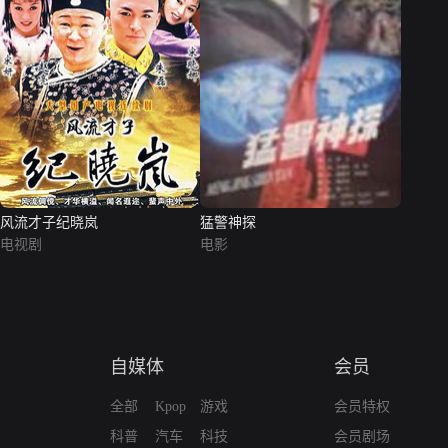
风流才子纪晓岚
猛警神探
电视剧
电影
自媒体
会员
全部
Kpop
游戏
会员特权
科普
汽车
科技
会员剧场