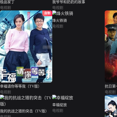
极品家丁
我爷爷和奶奶的故事
电视剧
电视剧
自制
烽火铁骑
电视剧
幸福请你等等我（TV版）
抗日第
电视剧
电视剧
幸福绽放
电视剧
我的抗战之猎豹突击（TV版）
电视剧