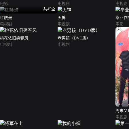
电影
电视剧
电视剧
共45全
红腰鼓
火神
毕业作
电视剧
电视剧
电影
桃花依旧笑春风
老男孩（DVD版）
电视剧
电视剧
周末父
电视剧