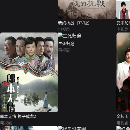
我的抗战（TV版）
艾米加
电视剧
电视剧
生死归途
电视剧
郎本无情-换子成龙2
金枝玉
电视剧
电视剧