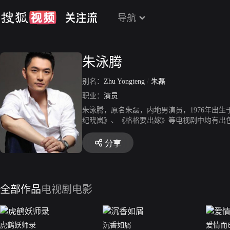
导航
朱泳腾
别名：
Zhu Yongteng
/
朱磊
职业：
演员
朱泳腾，原名朱磊，内地男演员，1976年出生
纪晓岚》、《格格要出嫁》等电视剧中均有出色
民国大戏《如意》的播出更使他的人气飞速上升。
天我不是羔羊》、《格格要出嫁》、《艾米加
分享
全部作品
电视剧
电影
虎鹤妖师录
沉香如屑
爱情而