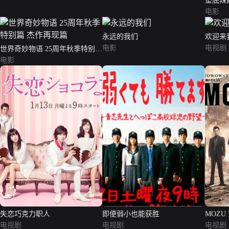
垫底辣
电影
永远的我们
欢迎来
电影
电视剧
世界奇妙物语 25周年秋季特别篇
杰作再现篇
电影
失恋巧克力职人
即便弱小也能获胜
MOZU
电视剧
电视剧
电视剧