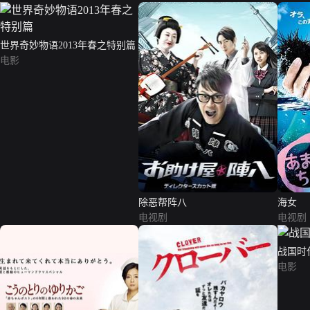
世界奇妙物语2013年春之特别篇
电影
除恶帮阵八
海女
电视剧
电视剧
战国时
电影