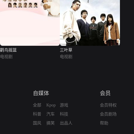
鹳鸟摇篮
三叶草
电视剧
电视剧
自媒体
会员
全部
Kpop
游戏
会员特权
科普
汽车
科技
会员剧场
国风
搞笑
出品人
帮助