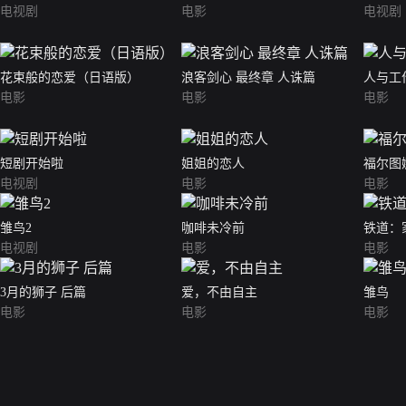
电视剧
电影
电视剧
花束般的恋爱（日语版）
浪客剑心 最终章 人诛篇
人与工
电影
电影
电影
短剧开始啦
姐姐的恋人
福尔图
电视剧
电影
电影
雏鸟2
咖啡未冷前
铁道：
电视剧
电影
电影
3月的狮子 后篇
爱，不由自主
雏鸟
电影
电影
电影