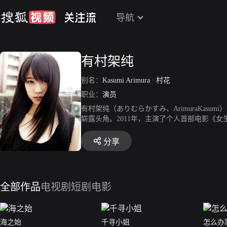
导航
有村架纯
别名：
Kasumi Arimura
/
村花
职业：
演员
有村架纯（ありむらかすみ、ArimuraKasu
崭露头角。2011年，主演了个人首部电影《女生
0日，其主演的个人首部电视剧《潜入海底》播出
主角；同年，她还凭借电影《夏美的萤火虫》《
分享
佳新人奖。2017年开始，相继主演爱情片《爱
日，有村架纯凭借《花束般的恋爱》获得第45
全部作品
电视剧
短剧
电影
海之始
千寻小姐
怎么办