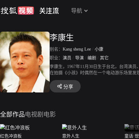
导航
李康生
别名：
Kang sheng Lee
/
小康
职业：
演员
/
导演
/
编剧
/
其它
李康生，1967年11月30日生于台北，台
在拍摄《小孩》时偶然在一个电动游乐场里发现
的电影作品《爱情万岁》获得威尼斯影展金狮奖
亮等独立电影工作者成立了汯呄霖电影，以发展
分享
亮作品《不散》一同入围金马奖最佳剧情片。
评人奖与亚洲电影发展协会奖。2007年，李
生以《郊游》获得金马奖最佳男主角奖。
全部作品
电视剧
电影
红色冲浪板
意外人生
童话·