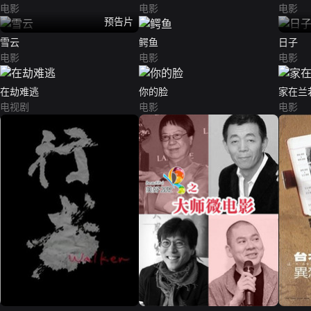
电影
电影
电影
预告片
雪云
鳄鱼
日子
电影
电影
电影
在劫难逃
你的脸
家在兰
电视剧
电影
电影