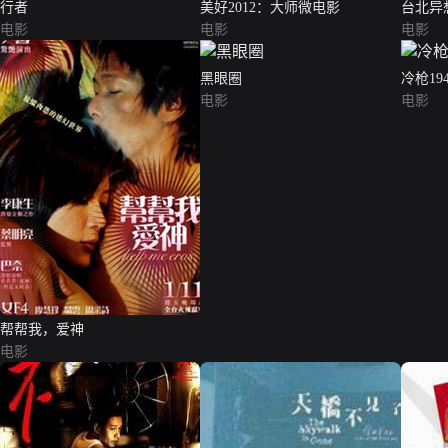
行者
美好2012：大师微电影
台北异
电影
电影
电影
黑眼圈
冷枪194
电影
电影
帮帮我，爱神
电影