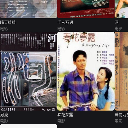
晴天娃娃
千言万语
洞
电影
电影
电影
河流
春花梦露
爱情万
电影
电影
电影