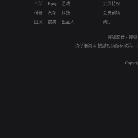
全部
Kpop
游戏
会员特权
科普
汽车
科技
会员剧场
国风
搞笑
出品人
帮助
搜狐影音
-
搜狐
请仔细阅读
搜狐视频隐私政策
、
Copyri