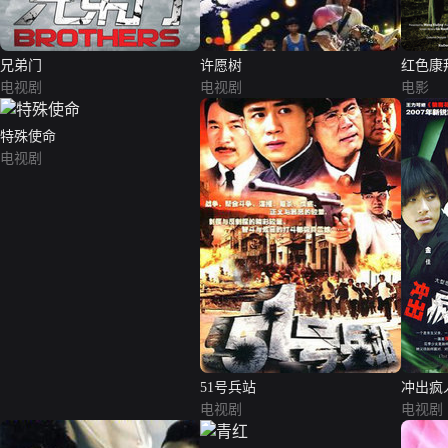
兄弟门
许愿树
红色康
电视剧
电视剧
电影
特殊使命
电视剧
51号兵站
冲出疯
电视剧
电视剧