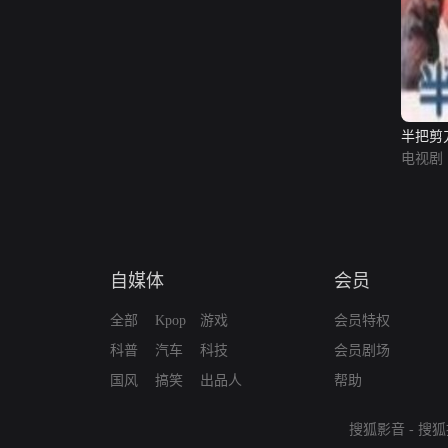
半把剪
电视剧
自媒体
会员
全部
Kpop
游戏
会员特权
科普
汽车
科技
会员剧场
国风
搞笑
出品人
帮助
搜狐影音
-
搜狐