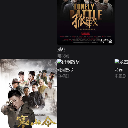
共52全
孤战
电视剧
硝烟散尽
龙器
电视剧
电视剧