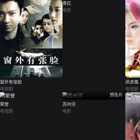
青红
电影
窗外有张脸
凤求凰
电视剧
电视剧
预告片
荣誉
苏州河
电视剧
电影