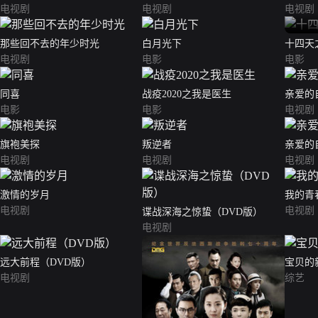
电视剧
电视剧
电视剧
那些回不去的年少时光
白月光下
十四天
电视剧
电影
电影
同喜
战疫2020之我是医生
亲爱的
电影
电影
电视剧
旗袍美探
叛逆者
亲爱的
电视剧
电视剧
电视剧
激情的岁月
我的青
电视剧
电视剧
谍战深海之惊蛰（DVD版）
电视剧
远大前程（DVD版）
宝贝的
电视剧
综艺