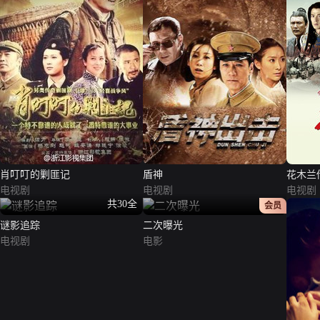
肖叮叮的剿匪记
盾神
花木兰
电视剧
电视剧
电视剧
共30全
正片
会员
谜影追踪
二次曝光
电视剧
电影