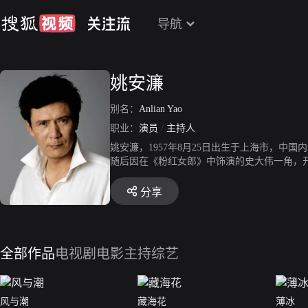
导航
姚安濂
别名：
Anlian Yao
职业：
演员
/
主持人
姚安濂，1957年8月25日出生于上海市，中
随后因在《粉红女郎》中饰演的史大伟一角，
殊使命》更是开启了谍战剧的辉煌。姚安濂给
中的刘文轩、《红色康乃馨》中的莫明、《江
分享
不同的一面。其中《荣誉》更是获得了央一全年
际电影节评审团大奖，虽然姚安濂与最佳男演员
最佳影片奖。而在2014年，姚安濂凭电影《打
出演了《小楼又东风》中的林灿荣、电影《进
全部作品
电视剧
电影
主持综艺
春遇见你》。2021年11月6日，其主演的电视
盛典”。
风与潮
藏海花
薄冰