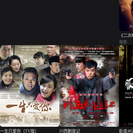
《二次
电影
一生只爱你（TV版）
川西剿匪记
卧底48