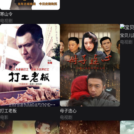
寒山令
电视剧
宝贝儿
电视剧
打工老板
母子连心
电影
电视剧