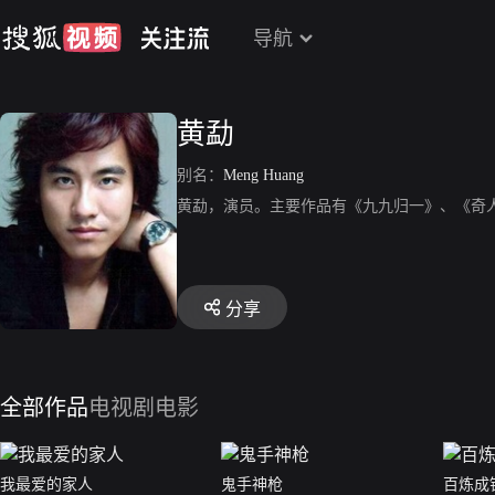
导航
黄勐
别名：
Meng Huang
黄勐，演员。主要作品有《九九归一》、《奇
分享
全部作品
电视剧
电影
我最爱的家人
鬼手神枪
百炼成