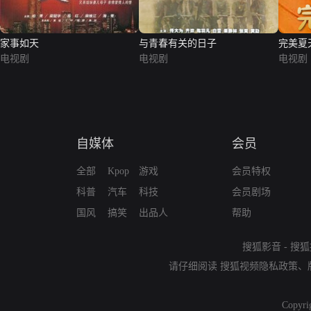
家事如天
与青春有关的日子
完美夏
电视剧
电视剧
电视剧
自媒体
会员
全部
Kpop
游戏
会员特权
科普
汽车
科技
会员剧场
国风
搞笑
出品人
帮助
搜狐影音
-
搜狐
请仔细阅读
搜狐视频隐私政策
、
Copyri