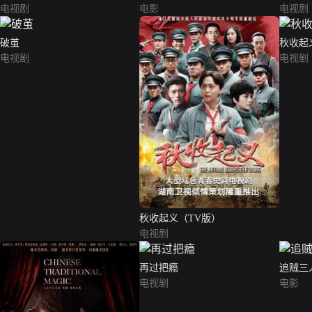
电视剧
电影
电视剧
破茧
秋收起
电视剧
电视剧
秋收起义（TV版）
电视剧
再过把瘾
追贼三
电视剧
电影