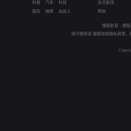
科普
汽车
科技
会员剧场
国风
搞笑
出品人
帮助
搜狐影音
-
搜狐
请仔细阅读
搜狐视频隐私政策
、
Copyri