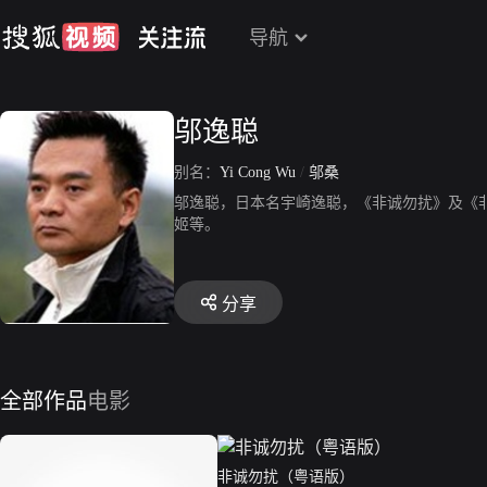
导航
邬逸聪
别名：
Yi Cong Wu
/
邬桑
邬逸聪，日本名宇崎逸聪，《非诚勿扰》及《
姬等。
分享
全部作品
电影
非诚勿扰（粤语版）