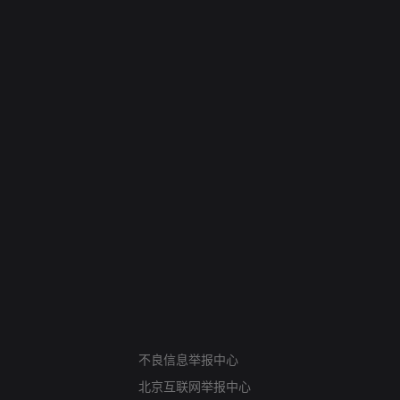
网络暴力有害信息举报
不良信息举报中心
12318 文化市场举报
北京互联网举报中心
算法推荐专项举报