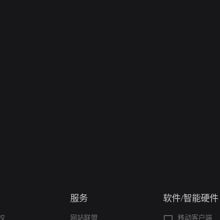
服务
软件/智能硬件
权
网站联盟
移动客户端