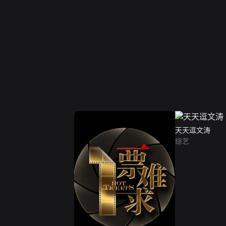
天天逗文涛
综艺