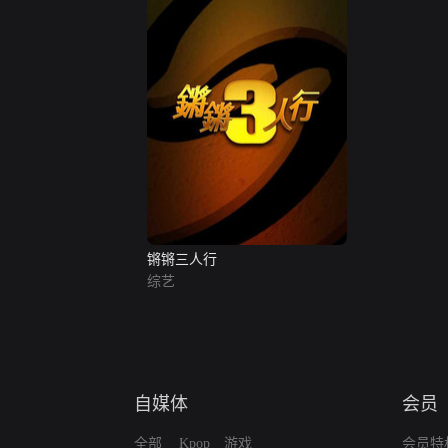
锵锵三人行
综艺
自媒体
会员
全部
Kpop
游戏
会员特