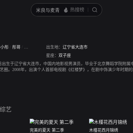
/
小彤
/
彤哥
/
彤子
/
宝哥哥
出生地：
辽宁省大连市
星座：
双子座
月27日出生于辽宁省大连市，中国内地影视男演员，毕业于北京舞蹈学院附属
艺圈。2008年，出演个人首部电视剧《红楼梦》，在剧中饰演少年时期
奖、第5届腾讯星光大典电视剧最具潜力新人奖等多个奖项。2011年，
总决赛7强、最具潜力奖；同年，主演年代传奇剧《娘心计》。2012年，录
际时装周，并完成了自己的T台首秀。2016年，主演悬疑推理网络剧《十
主演的冒险剧《碧海雄心》首播，在剧中饰演救捞员丁超。2019年，参
国首档角色竞演真人秀《演员请就位》，获得李少红、陈凯歌导演的好评；
得男子射箭冠军。2020年5月主演电视剧《长相守》在全网播出，在剧中饰
综艺
夏天》第二季。2021年12月31日，于小彤主演的电影《冰火凤》已定档
完美的夏天 第二季
木槿花西月锦绣