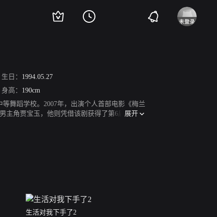
生日：
1994.05.27
身高：
190cm
中等舞蹈学校。2007年，出演个人首部电影《梅兰
展开
的男主角贾宝玉，他则凭借该剧获得了第6届首尔国
参加安徽卫视明星跨界真人秀节目《天声王牌第二
制了首支个人单曲《十七岁》。2014年，首次以
宗罪》。2017年，主演古装悬疑情感剧《花谢花
加湖南卫视观察类真人秀节目《我家那小子第二
10月12日，参加青春体娱跨界类型节目《超新
演男一号原非白/司马遽。2021年6月，参加明星
腾讯视频独家播出。
生活对我下手了2