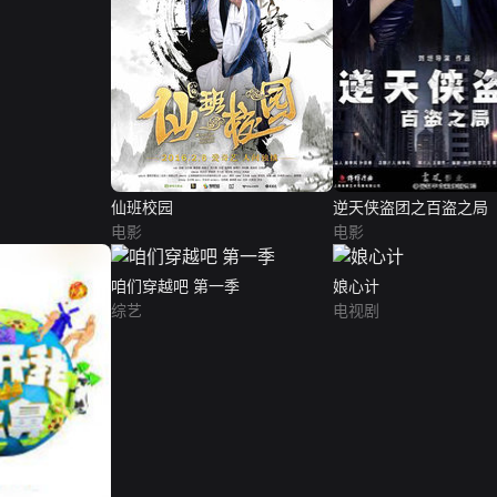
仙班校园
逆天侠盗团之百盗之局
电影
电影
咱们穿越吧 第一季
娘心计
综艺
电视剧