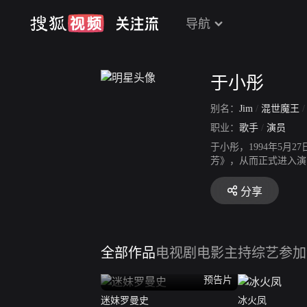
导航
于小彤
别名：
Jim
/
混世魔王
职业：
歌手
/
演员
于小彤，1994年5
芳》，从而正式进入演
际电视剧大赏最具人气
季》的比赛，最终获得
分享
模特的身份出席中国国
飞花满天》；同年，其
季》；同年参加腾讯中
星全运会第二季》，获
全部作品
电视剧
电影
主持综艺
参加
旅行生活综艺《完美的
预告片
迷妹罗曼史
冰火凤