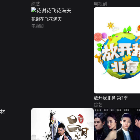
综艺
电视剧
花谢花飞花满天
电视剧
放开我北鼻 第2季
综艺