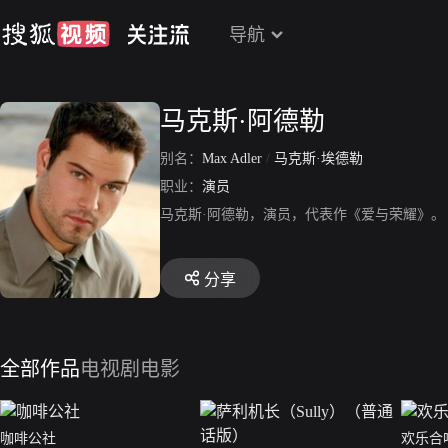
导航
马克斯·阿德勒
别名：
Max Adler
/
马克斯·埃德勒
职业：
演员
马克斯·阿德勒，演员，代表作《爱与荣耀》。
分享
全部作品
电视剧
电影
咖啡公社
欢乐合