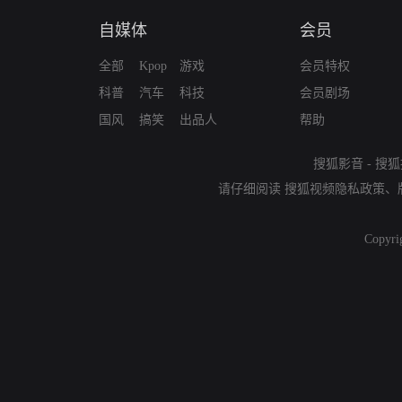
自媒体
会员
全部
Kpop
游戏
会员特权
科普
汽车
科技
会员剧场
国风
搞笑
出品人
帮助
搜狐影音
-
搜狐
请仔细阅读
搜狐视频隐私政策
、
Copyri