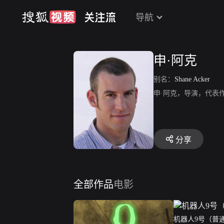
导航
申·阿克
别名：
Shane Acker
申·阿克，导演，代表
分享
全部作品
电影
机器人9号（普