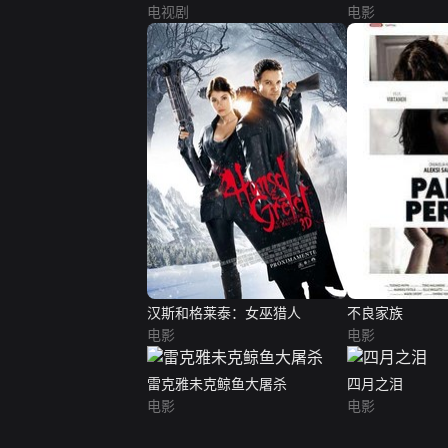
电视剧
电影
汉斯和格莱泰：女巫猎人
不良家族
电影
电影
雷克雅未克鲸鱼大屠杀
四月之泪
电影
电影