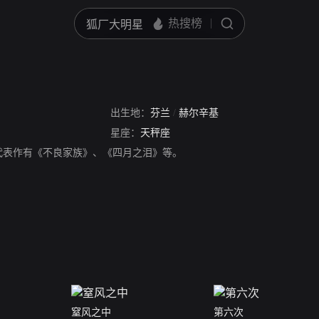
出生地：
芬兰
/
赫尔辛基
星座：
天秤座
代表作有《不良家族》、《四月之泪》等。
窒风之中
第六次