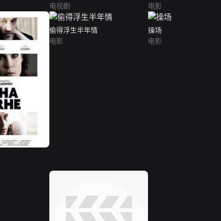
电视剧
电影
偷得浮生半年情
操场
电影
电影