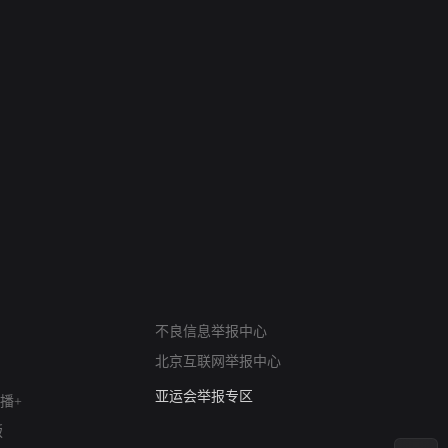
网络暴力有害信息举报
不良信息举报中心
12318 文化市场举报
北京互联网举报中心
算法推荐专项举报
亚运会举报专区
播+
涉历史虚无举报
版