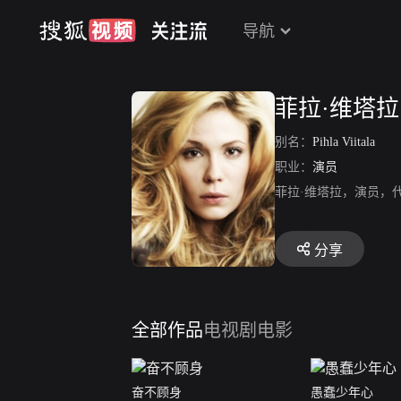
导航
菲拉·维塔拉
别名：
Pihla Viitala
职业：
演员
菲拉·维塔拉，演员，
分享
全部作品
电视剧
电影
奋不顾身
愚蠢少年心