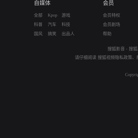
自媒体
会员
全部
Kpop
游戏
会员特权
科普
汽车
科技
会员剧场
国风
搞笑
出品人
帮助
搜狐影音
-
搜狐
请仔细阅读
搜狐视频隐私政策
、
Copyri