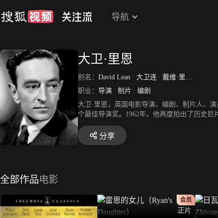
导航
大卫·里恩
别名：
David Lean
/
大卫连
/
戴维·里恩
/
Sir Da
职业：
导演
/
制片
/
编剧
大卫·里恩，英国电影导演、编剧、制片人、演
个最佳导演奖。1962年，他再度拍出了历史
获得奥斯卡提名竟达56次之多，共获得27项
分享
全部作品
电影
会员
正片