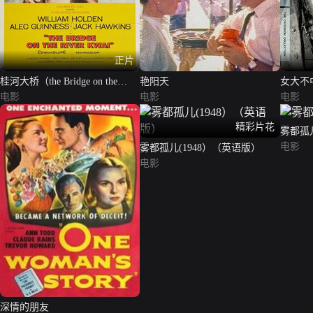
正片
桂河大桥（the Bridge on the
艳阳天
女大不中留
River Kwai）
电影
电影
电影
精彩片花
雾都孤
电影
雾都孤儿(1948）（英语版）
电影
深情的朋友