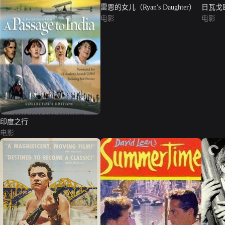
雷恩的女儿（Ryan's Daughter）
日瓦戈医生
电影
电影
印度之行
电影