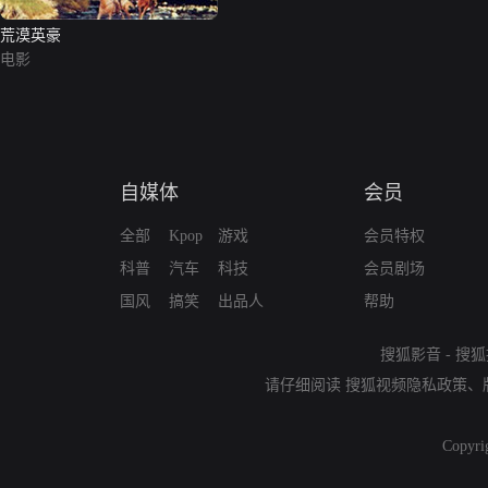
荒漠英豪
电影
自媒体
会员
全部
Kpop
游戏
会员特权
科普
汽车
科技
会员剧场
国风
搞笑
出品人
帮助
搜狐影音
-
搜狐
请仔细阅读
搜狐视频隐私政策
、
Copyri