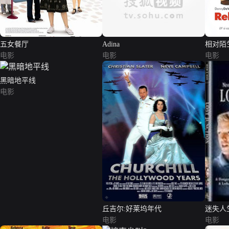
五女餐厅
Adina
相对陌
电影
电影
电影
黑暗地平线
电影
丘吉尔:好莱坞年代
迷失人
电影
电影