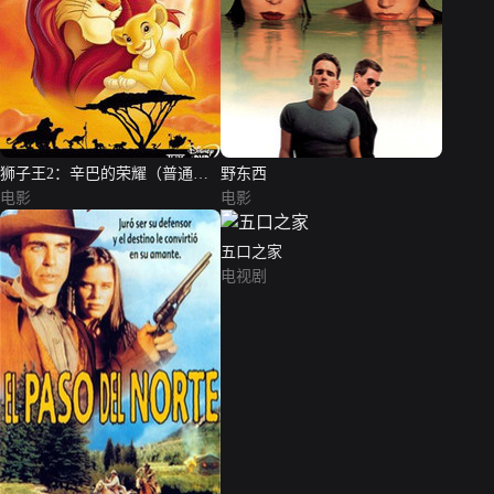
狮子王2：辛巴的荣耀（普通话
野东西
版）
电影
电影
五口之家
电视剧