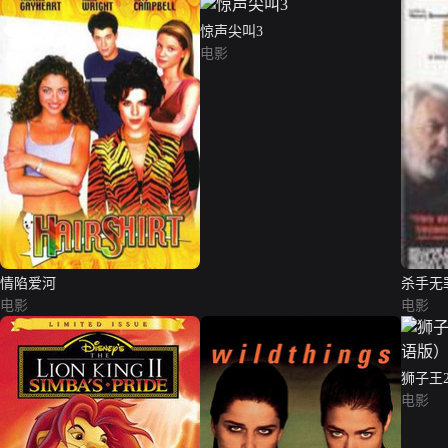
惊声尖叫3
电影
情陷爱河
杀手无
电影
电影
狮子王
版）
电影