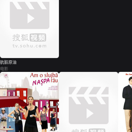
肮脏原油
电影