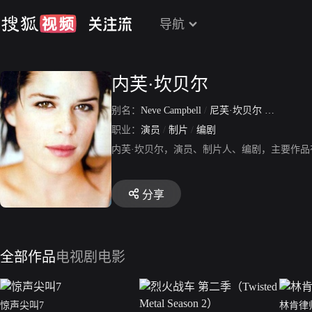
导航
内芙·坎贝尔
别名：
Neve Campbell
/
尼芙·坎贝尔
/
娜维·坎
职业：
演员
/
制片
/
编剧
内芙·坎贝尔，演员、制片人、编剧，主要作
分享
全部作品
电视剧
电影
惊声尖叫7
林肯律