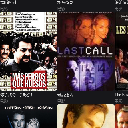
舞蹈时刻
坏蛋杰克
姊弟情
电影
电影
电影
你争我夺：狗咬狗
最后通话
The Bas
电影
电影
电影