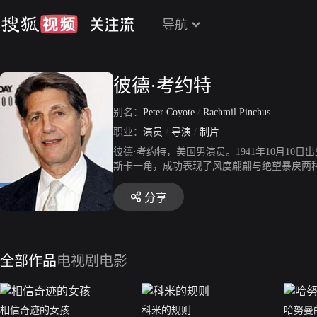
导航
彼德·考约特
别名：
Peter Coyote
/
Rachmil Pinchus Ben Mosha Cohon
职业：
演员
/
导演
/
制片
彼德·考约特，美国男演员。1941年10月1
斯卡一角，成功表现了风度翩翩与绝望暴戾两种
台每周二晚收视最好的《海军罪案调查处》中
分享
全部作品
电视剧
电影
相信奇迹的女孩
科米的规则
哈努曼