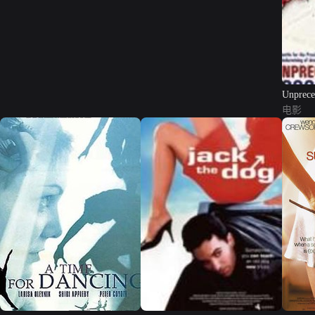
Unprece
President
电影