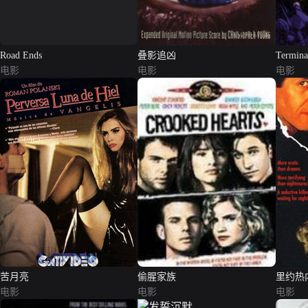
Road Ends
叠影追凶
Terminal
电影
电影
电影
苦月亮
偷腥家族
里约热
电影
电影
电影