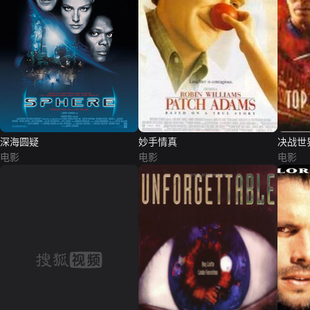
深海圆疑
妙手情真
决战世
电影
电影
电影