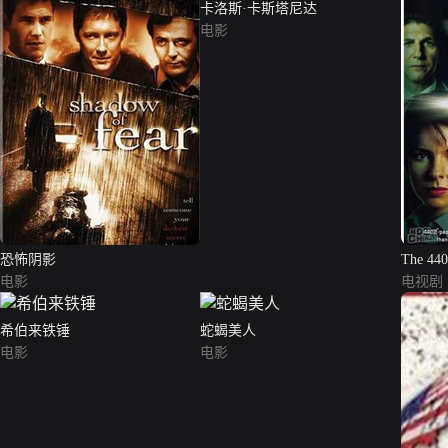
卡洛斯·卡斯塔尼达
电影
恐怖阴影
The 4
电影
电视剧
希伯来铁锤
蛇蝎美人
电影
电影