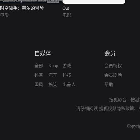
时空骑手：莱尔的冒险
Out
电影
电影
自媒体
会员
全部
Kpop
游戏
会员特权
科普
汽车
科技
会员剧场
国风
搞笑
出品人
帮助
搜狐影音
-
搜狐
请仔细阅读
搜狐视频隐私政策
、
Copyri