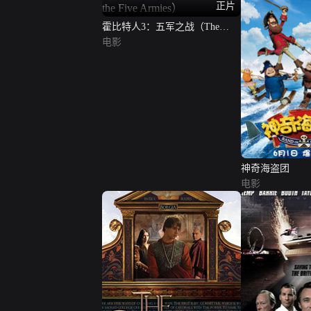
正片
霍比特人3：五军之战（The
Hobbit: The Battle of the Five
电影
Armies）
神奇海盗团
电影