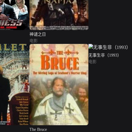
神谴之日
电影
无事生非（1993）
电影
The Bruce