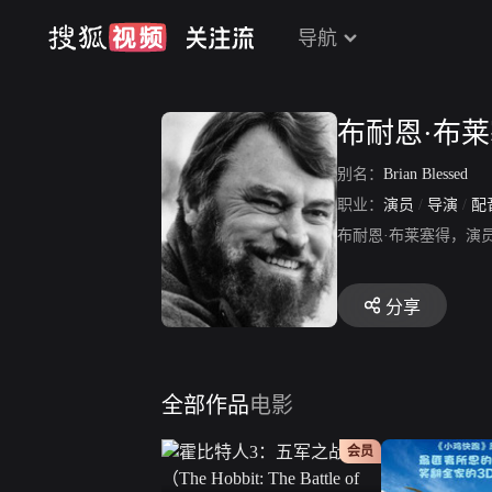
导航
布耐恩·布
别名：
Brian Blessed
职业：
演员
/
导演
/
配
布耐恩·布莱塞得，演
分享
全部作品
电影
会员