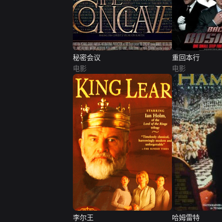
秘密会议
重回本行
电影
电影
李尔王
哈姆雷特