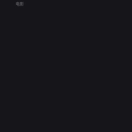
电影
网络暴力有害信息举报
12318 文化市场举报