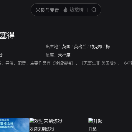
莱塞得
出生地：
英国
/
英格兰
/
约克郡
/
梅克斯伯勒
音
星座：
天秤座
员、导演、配音，主要作品有《哈姆雷特》、《无事生非 美国版》、《神
欢迎来到炼狱
升起