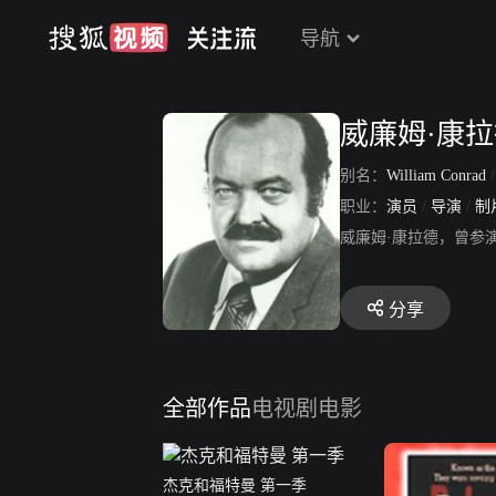
导航
威廉姆·康
别名：
William Conrad
职业：
演员
/
导演
/
制
威廉姆·康拉德，曾参
分享
全部作品
电视剧
电影
杰克和福特曼 第一季