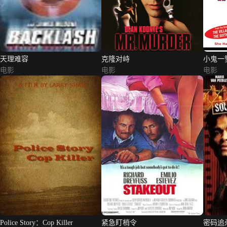
天理难容
克隆对峙
小鬼一
电影
电影
电影
Police Story：Cop Killer
紧急盯梢令
密码追