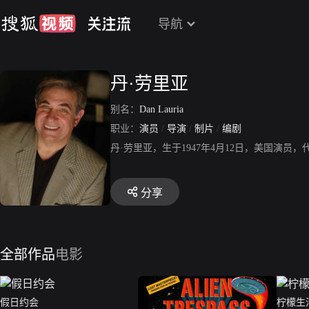
导航
丹·劳里亚
别名：
Dan Lauria
职业：
演员
/
导演
/
制片
/
编剧
丹·劳里亚，生于1947年4月12日，美国演
分享
全部作品
电影
假日约会
柠檬生