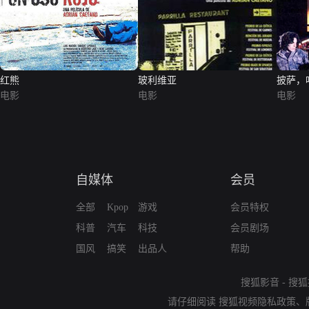
红熊
玻利维亚
披萨，
电影
电影
电影
自媒体
会员
全部
Kpop
游戏
会员特权
科普
汽车
科技
会员剧场
国风
搞笑
出品人
帮助
搜狐影音
-
搜狐
请仔细阅读
搜狐视频隐私政策
、