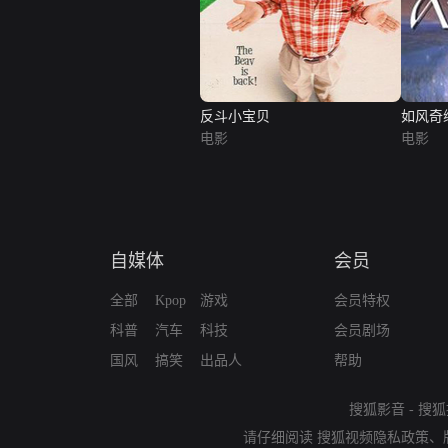
反斗小宝贝
如风奇
电影
电影
自媒体
会员
全部
Kpop
游戏
会员特权
科普
汽车
科技
会员剧场
国风
搞笑
出品人
帮助
搜狐影音
-
搜狐
请仔细阅读
搜狐视频隐私政策
、