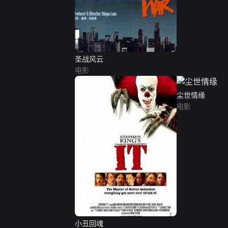
圣战风云
电影
尘世情缘
电影
小丑回魂