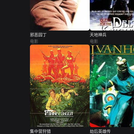
邪恶园丁
天地神兵
电影
电影
集中营狩猎
劫后英雄传