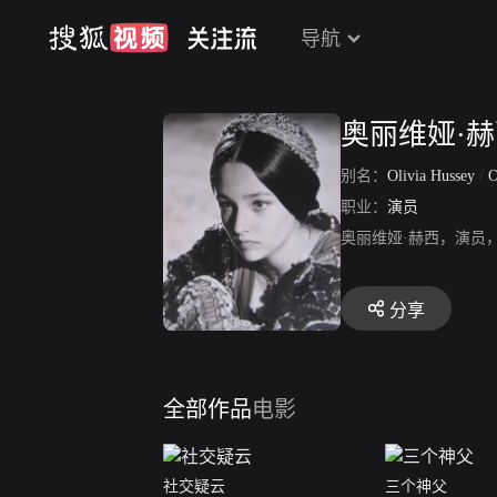
导航
奥丽维娅·
别名：
Olivia Hussey
/
O
职业：
演员
奥丽维娅·赫西，演员
分享
全部作品
电影
社交疑云
三个神父