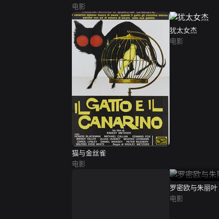
电影
犹太女杰
电影
猫与金丝雀
电影
罗密欧与朱丽叶
电影