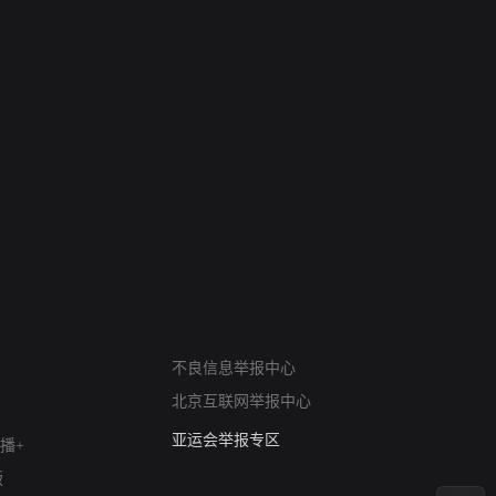
网络暴力有害信息举报
不良信息举报中心
12318 文化市场举报
北京互联网举报中心
算法推荐专项举报
亚运会举报专区
播+
涉历史虚无举报
版