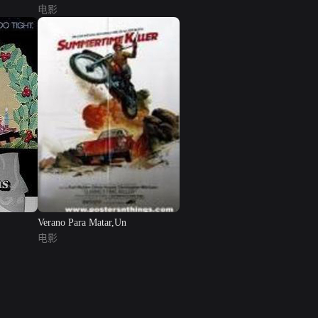
电影
Verano Para Matar,Un
电影