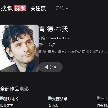
导航
肯·德·布沃
别名：
Koen De Bouw
职业：
演员
肯·德·布沃，演员，代表作品有《冷面赤心》
分享
全部作品
电影
贩肤走卒
双面杀手
惊天刺