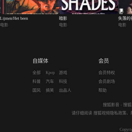
Lijmen/Het been
暗影
失落的
电影
电影
电影
自媒体
会员
全部
Kpop
游戏
会员特权
科普
汽车
科技
会员剧场
国风
搞笑
出品人
帮助
搜狐影音
-
搜狐
请仔细阅读
搜狐视频隐私政策
、
Copyri