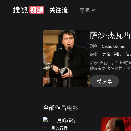
导航
萨沙·杰瓦西
别名：
Sacha Gervasi
职业：
导演
/
制片
/
编
萨沙·杰瓦西，年轻时
他没有办法在这样一个
上最著名的摇滚乐队之
分享
全部作品
电影
十一月的罪行