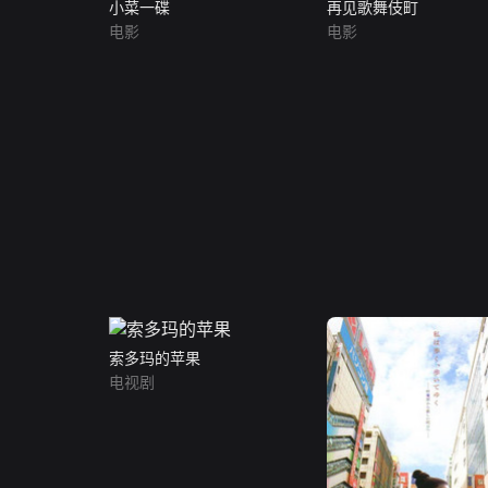
小菜一碟
再见歌舞伎町
电影
电影
索多玛的苹果
电视剧