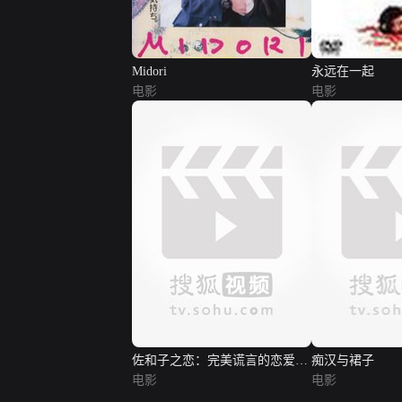
Midori
永远在一起
电影
电影
佐和子之恋：完美谎言的恋爱讲
痴汉与裙子
座
电影
电影