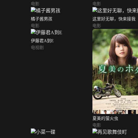
电影
电影
橘子酱男孩
这里好无聊，快来接我
电影
电影
伊藤君A到E
电视剧
夏美的萤火虫
电影