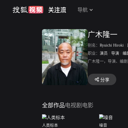
导航
广木隆一
别名：
Ryuichi Hiroki
/
职业：
演员
/
导演
/
编
广木隆一，导演、编剧
分享
全部作品
电视剧
电影
人类标本
噪音