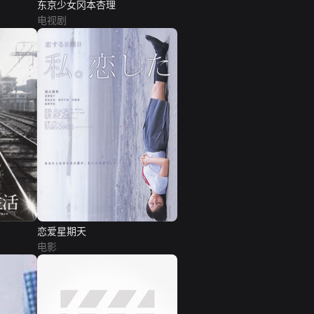
东京少女冈本杏理
电视剧
恋爱星期天
电影