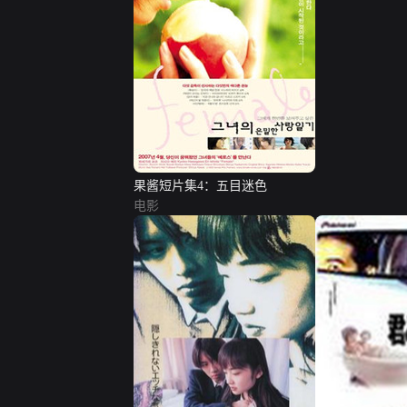
果酱短片集4：五目迷色
电影