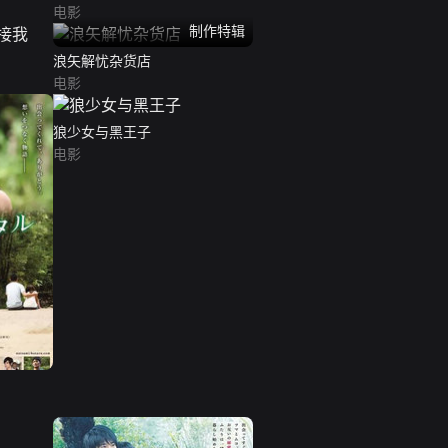
电影
制作特辑
浪矢解忧杂货店
电影
狼少女与黑王子
电影