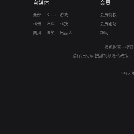
自媒体
会员
全部
Kpop
游戏
会员特权
科普
汽车
科技
会员剧场
国风
搞笑
出品人
帮助
搜狐影音
-
搜狐
请仔细阅读
搜狐视频隐私政策
、
Copyri