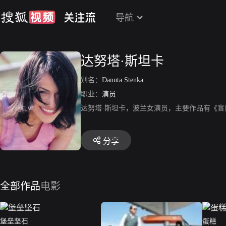
导航
达努塔·斯坦卡
别名：
Danuta Stenka
职业：
演员
达努塔·斯坦卡，波兰女演员，主要作品有《
分享
全部作品
电影
堡垒坚石
蛋糕