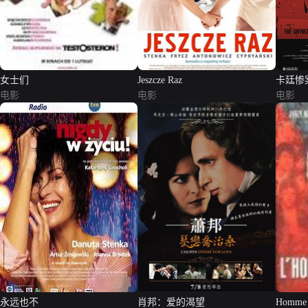
女士们
Jeszcze Raz
卡廷惨
电影
电影
电影
永远也不
肖邦：爱的渴望
Homme d