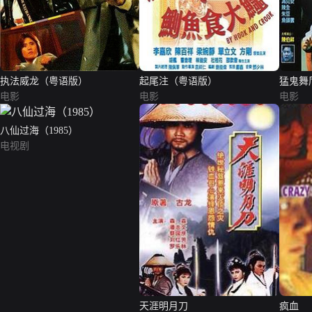
执法威龙（粤语版）
起尾注（粤语版）
猛鬼舞
电影
电影
电影
八仙过海（1985）
电视剧
天涯明月刀
疯血