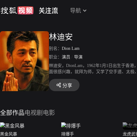
导航
林迪安
别名：
Dion Lam
职业：
演员
/
导演
林迪安，DionLam，1962年1月1日出
面很感兴趣，就拜为师，又学了空手道、太极
副导演，大部分都是在做武师，做过周润发、
跟了程小东，从《风云》、《华英雄》开始，
分享
2021年，执导反腐悬疑题材网剧《黑金风暴》
全部作品
电视剧
电影
黑金风暴
排爆手
龙虎武