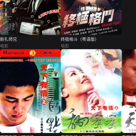
新扎师兄
终极格斗（粤语版）
电影
电影