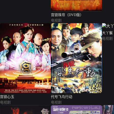
宫锁珠帘（DVD版）
电视剧
大丫鬟
电视剧
宫锁心玉
代号飞鸟行动
电视剧
电视剧