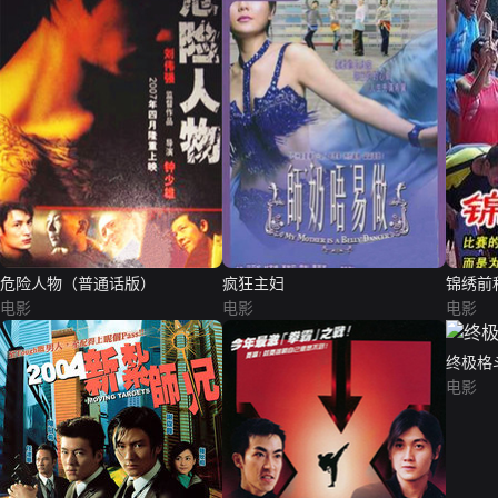
危险人物（普通话版）
疯狂主妇
锦绣前
电影
电影
电影
终极格
电影