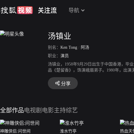
导航
汤镇业
别名：
Ken Tong
/
阿汤
职业：
演员
汤镇业，1958年9月29日出生于中国香港，
品《楚留香》，饰演峨眉弟子。1980年，出
演电视剧《天龙八部》饰演段誉一角。1983年
将之决裂》中“反骨东”一角的诠释，获得了香
分享
传》中饰演武艺；同年在电视剧《新江山美人》
翰主演的古装电视剧《隋唐演义》中饰隋文帝杨
与黄秋生合作主演电视剧《枭雄》，该剧于201
年，参演电影《追龙》，饰演颜童。2021年5
全部作品
电视剧
电影
主持综艺
年，参演电视剧《儒林外史之啼笑书香》。5月
大逃狱》正式定档爱奇艺、优酷上线。8月11日
客串的电影《神雕侠侣》杀青。12月27日，参
优酷、爱奇艺三平台全网首播；11月1日，特
神雕侠侣:问世间
淮水竹亭
热血天