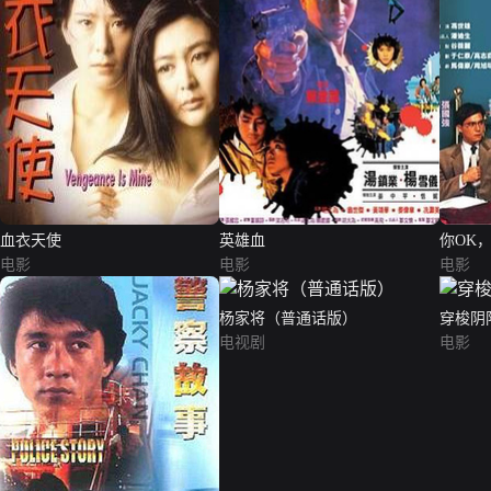
血衣天使
英雄血
你OK，
电影
电影
电影
杨家将（普通话版）
穿梭阴
电视剧
电影