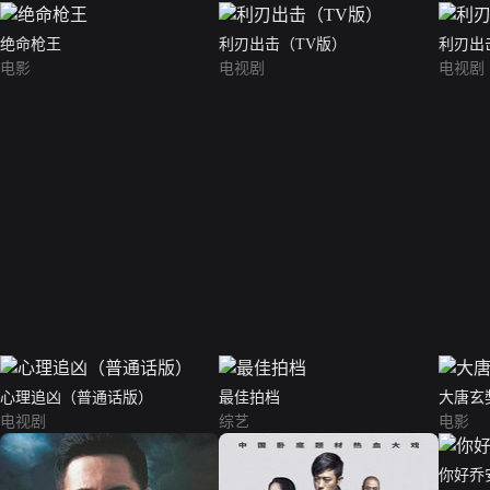
绝命枪王
利刃出击（TV版）
利刃出
电影
电视剧
电视剧
心理追凶（普通话版）
最佳拍档
大唐玄
电视剧
综艺
电影
你好乔