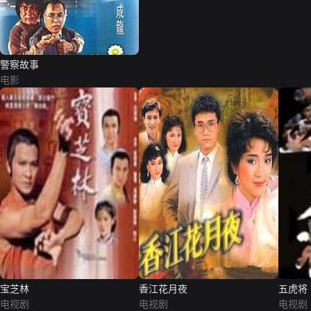
警察故事
电影
宝芝林
香江花月夜
五虎将
电视剧
电视剧
电视剧