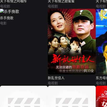
天下有情之阿福传
天下有情之甜蜜蜜
天下有
电视剧
电视剧
电视剧
杀手挽歌
电影
共33全
新乱世佳人
东方母
电视剧
电视剧