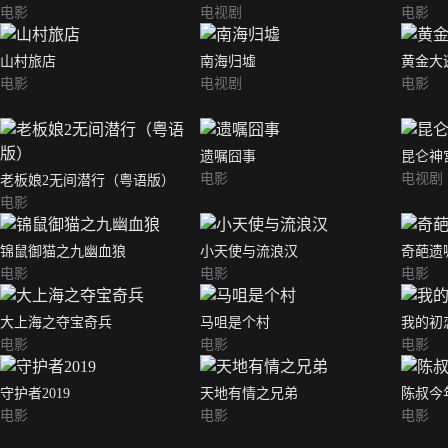
电影
电视剧
电影
山村旅店
南海归墟
黄金大
电影
电视剧
电影
遗嘱囧事
昆仑神
电影
电视剧
老板娘2无间潜行（粤语版）
电影
锦鼠御猫之九幽血狼
小天使与流浪汉
奇葩遗
电影
电影
电影
大上海之夺宝奇兵
马咀是个村
我的初
电影
电影
电影
守护者2019
天地有情之兄弟
陈叔今
电影
电影
电影