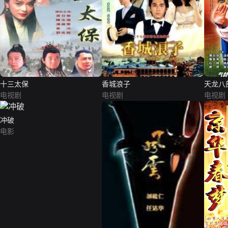
十三太保
香城浪子
天龙八
电视剧
电视剧
电视剧
冲破
电影