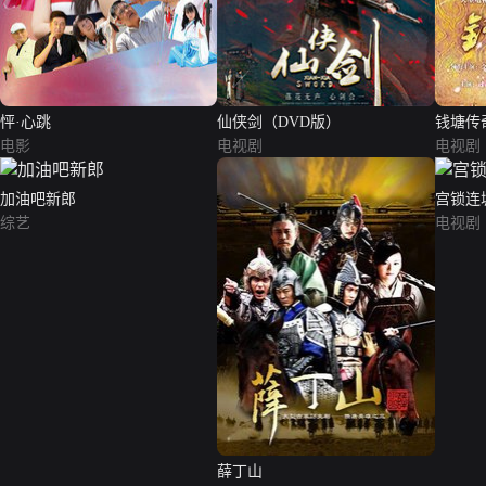
怦·心跳
仙侠剑（DVD版）
钱塘传
电影
电视剧
电视剧
加油吧新郎
宫锁连
综艺
电视剧
薛丁山