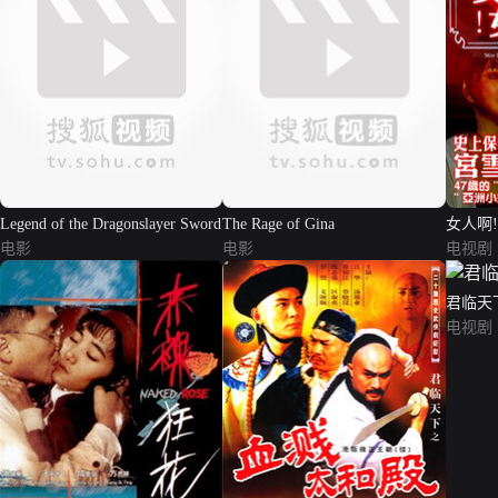
Legend of the Dragonslayer Sword
The Rage of Gina
女人啊
电影
电影
电视剧
君临天
电视剧