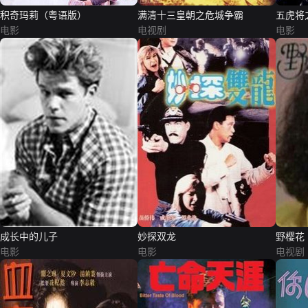
积奇玛莉（粤语版）
满清十三皇朝之危城争霸
五虎将
电影
电视剧
电影
成长中的儿子
妙探双龙
野樱花
电影
电影
电视剧