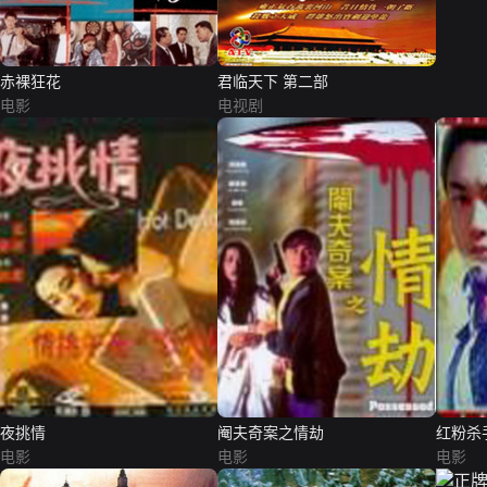
赤裸狂花
君临天下 第二部
电影
电视剧
夜挑情
阉夫奇案之情劫
红粉杀
电影
电影
电影