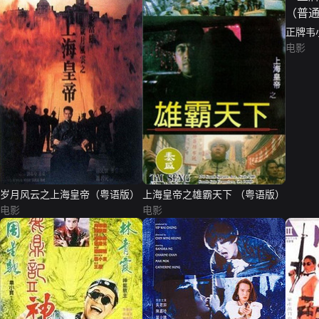
正牌韦
版）
电影
岁月风云之上海皇帝（粤语版）
上海皇帝之雄霸天下 （粤语版）
电影
电影