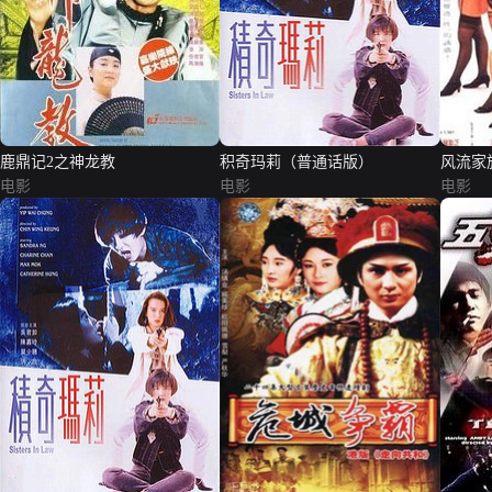
鹿鼎记2之神龙教
积奇玛莉（普通话版）
风流家
电影
电影
电影