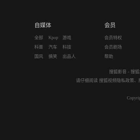
自媒体
会员
全部
Kpop
游戏
会员特权
科普
汽车
科技
会员剧场
国风
搞笑
出品人
帮助
搜狐影音
-
搜狐
请仔细阅读
搜狐视频隐私政策
、
Copyri