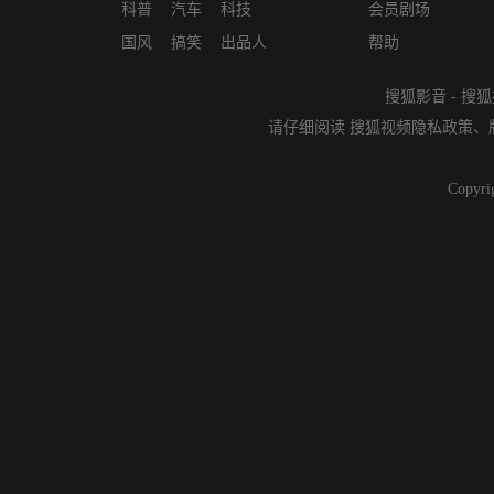
科普
汽车
科技
会员剧场
国风
搞笑
出品人
帮助
搜狐影音
-
搜狐
请仔细阅读
搜狐视频隐私政策
、
Copyri