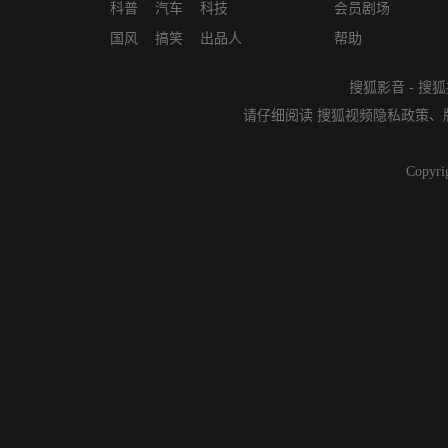
科普
汽车
科技
会员剧场
国风
搞笑
出品人
帮助
搜狐影音
-
搜狐
请仔细阅读
搜狐视频隐私政策
、
Copyri