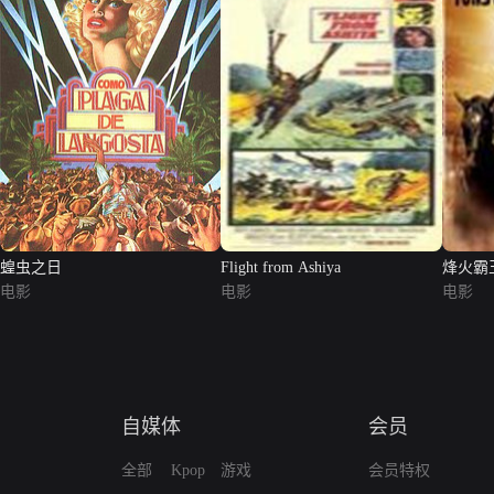
蝗虫之日
Flight from Ashiya
烽火霸
电影
电影
电影
自媒体
会员
全部
Kpop
游戏
会员特权