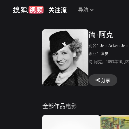
导航
简·阿克
别名：
Jean Acker
/
Jea
职业：
演员
简·阿克，1893年1
分享
全部作品
电影