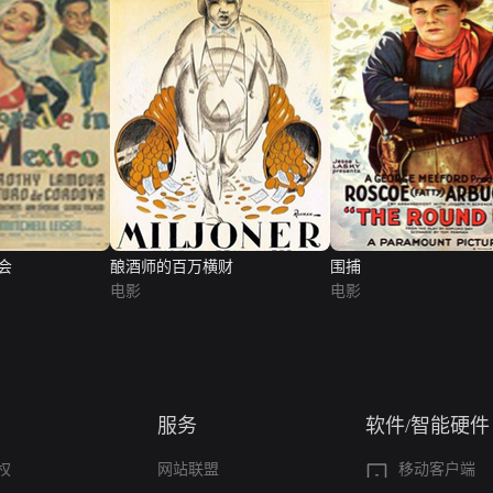
会
酿酒师的百万横财
围捕
电影
电影
服务
软件/智能硬件
权
网站联盟
移动客户端