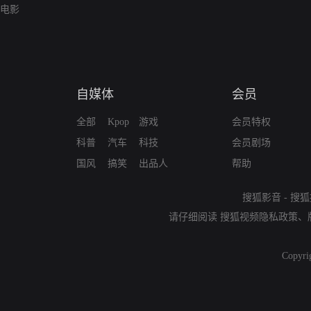
电影
自媒体
会员
全部
Kpop
游戏
会员特权
科普
汽车
科技
会员剧场
国风
搞笑
出品人
帮助
搜狐影音
-
搜狐
请仔细阅读
搜狐视频隐私政策
、
Copyri