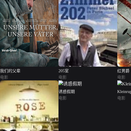
我们的父辈
205室
红男爵
电影
电影
电影
诱惑假期
Kleinru
电影
电影