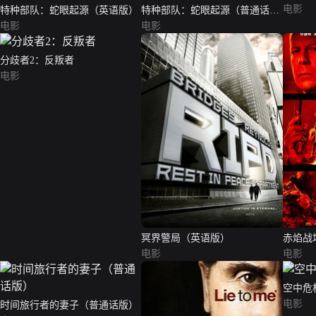
电影
特种部队：蛇眼起源（英语版）
特种部队：蛇眼起源（普通话
电影
版）
电影
分歧者2：反叛者
电影
冥界警局（英语版）
赤焰战
电影
电影
空中危
电影
时间旅行者的妻子（普通话版）