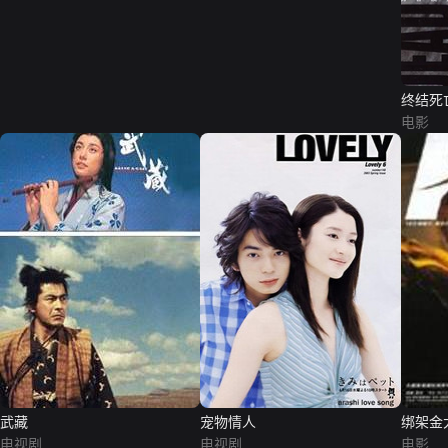
终结死
电影
武藏
宠物情人
绑架金
电视剧
电视剧
电影