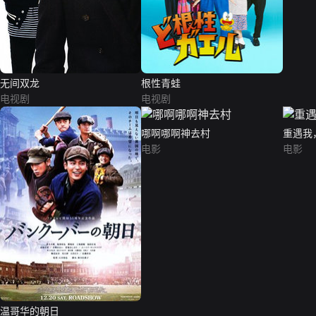
无间双龙
根性青蛙
电视剧
电视剧
哪啊哪啊神去村
重遇我
电影
电影
温哥华的朝日