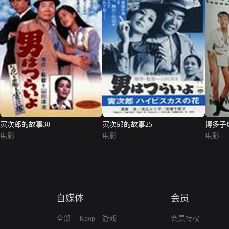
寅次郎的故事30
寅次郎的故事25
博多子
电影
电影
电影
自媒体
会员
全部
Kpop
游戏
会员特权