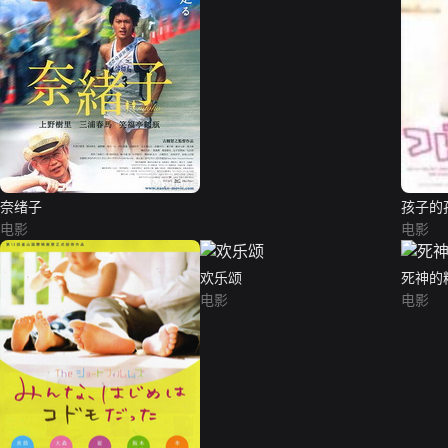
奈绪子
孩子的
电影
电影
欢乐颂
死神的
电影
电影