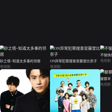
不愉快
电视剧
砂之塔~知道太多事的邻居
ON异常犯罪搜查官藤堂比奈子
电视剧
电视剧
替罪羊
电视剧