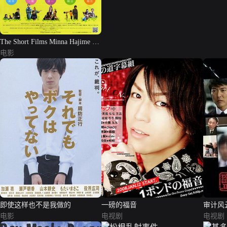
The Short Films Minna Hajime Wa
Kodomo Datta
电影
即使这样也不是我做的
一磅的福音
审计风
电影
电视剧
电视剧