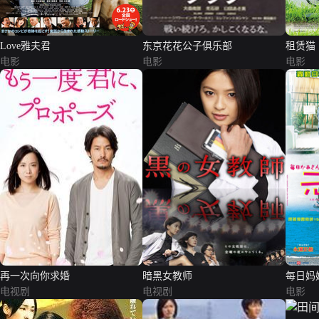
Love雅夫君
东京花花公子俱乐部
租赁猫
电影
电影
电影
再一次向你求婚
暗黑女教师
每日妈
电视剧
电视剧
电影