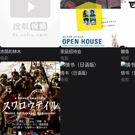
浓荫的林木
家庭招待会
鳗鱼
电影
电影
电影
情书（日语版）
情书（
电影
电影