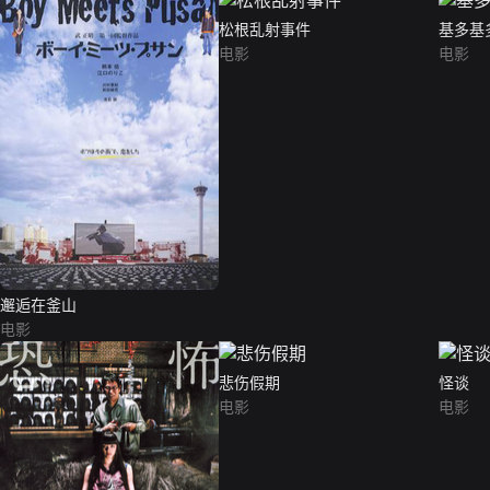
松根乱射事件
基多基
电影
电影
邂逅在釜山
电影
悲伤假期
怪谈
电影
电影