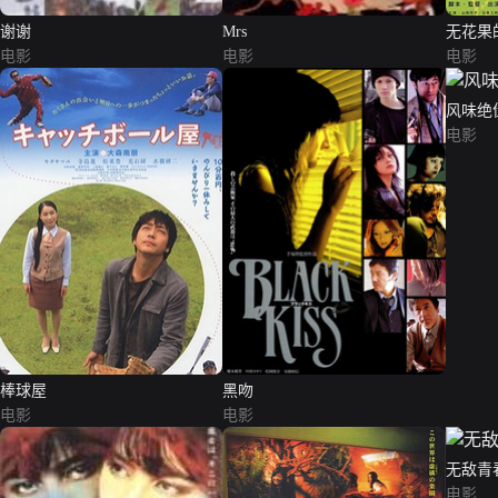
谢谢
Mrs
无花果
电影
电影
电影
风味绝
电影
棒球屋
黑吻
电影
电影
无敌青
电影