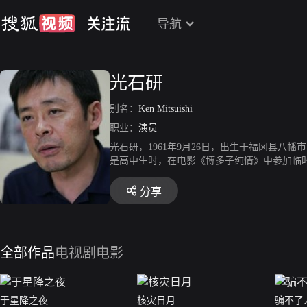
导航
光石研
别名：
Ken Mitsuishi
职业：
演员
光石研，1961年9月26日，出生于福冈县八
是高中生时，在电影《博多子纯情》中参加临
的特徴。从有些特殊癖好的人物到有沉稳气质
分享
全部作品
电视剧
电影
于星降之夜
核灾日月
骗不了