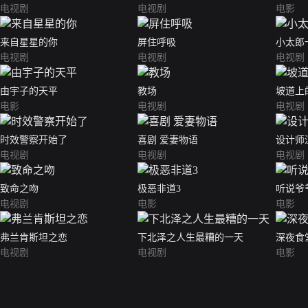
电视剧
电视剧
电影
来自星星的你
屏住呼吸
小太郎
电视剧
电视剧
电视剧
由宇子的天平
教场
坡道上
电影
电视剧
电视剧
时效警察开始了
喜剧 爱妻物语
设计师
电视剧
电视剧
电视剧
致命之吻
极恶非道3
听说爷
电视剧
电影
电影
弗兰肯斯坦之恋
下北泽之人生最糟的一天
深夜食
电视剧
电视剧
电影