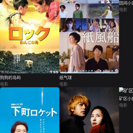
田间小
电影
狗狗的岛屿
纸气球
电影
电影
矿区小
电影