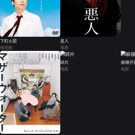
下町火箭
恶人
电视剧
电影
碎片
麻辣开
电影
电影