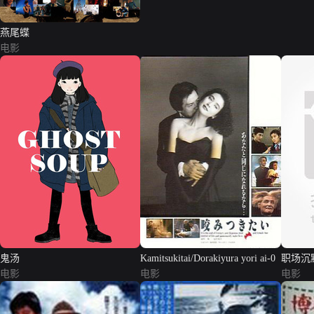
燕尾蝶
电影
鬼汤
Kamitsukitai/Dorakiyura yori ai-0
职场沉
电影
电影
电影