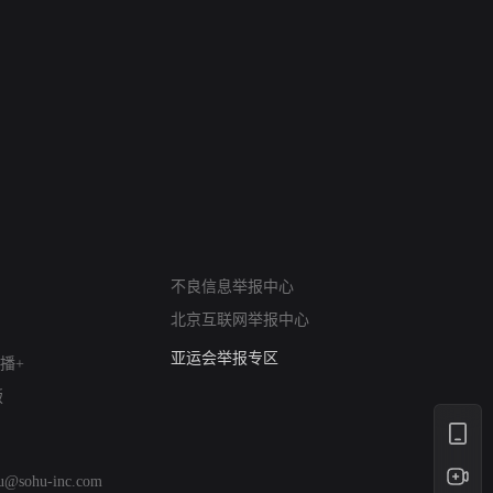
网络暴力有害信息举报
不良信息举报中心
12318 文化市场举报
北京互联网举报中心
算法推荐专项举报
亚运会举报专区
播+
涉历史虚无举报
版
网络谣言信息专项
涉政举报入口
涉未成年人举报
hu@sohu-inc.com