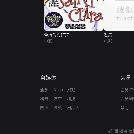
圣洁的克拉拉
恶灵
电影
电影
自媒体
会员
全部
Kpop
游戏
会员特
科普
汽车
科技
会员剧
国风
搞笑
出品人
帮助
请仔细阅读
搜