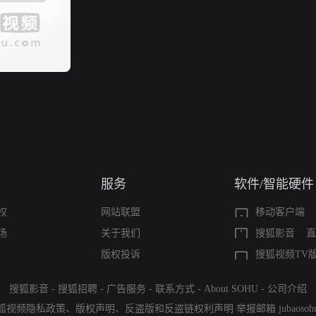
服务
软件/智能硬件
权
网站联盟
移动客户端
场
关于我们
搜狐影音
直
版权投诉
搜狐视频TV
搜狐影音
-
搜狐招聘
-
广告服务
-
联系方式
-
About SOHU
-
公司介绍
狐视频隐私政策
、
版权声明
、
反盗版和反盗链权利声明
举报邮箱
jubaoso