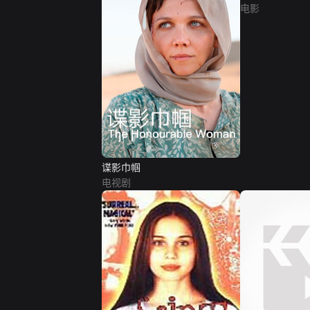
电影
谍影巾帼
电视剧