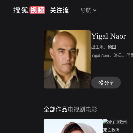
导航
Yigal Naor
出生地：
德国
Yigal Naor，演
分享
全部作品
电视剧
电影
死亡欧洲