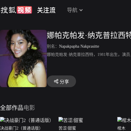
导航
娜帕克帕发·纳克普拉西
别名：
Napakpapha Nakprasitte
娜帕克帕发·纳克普拉西特，1981年出生，演
分享
全部作品
电影
决战豪门2（普通话版）
苦涩/甜蜜
棺木