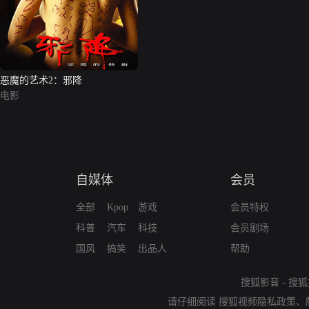
恶魔的艺术2：邪降
电影
自媒体
会员
全部
Kpop
游戏
会员特权
科普
汽车
科技
会员剧场
国风
搞笑
出品人
帮助
搜狐影音
-
搜狐
请仔细阅读
搜狐视频隐私政策
、