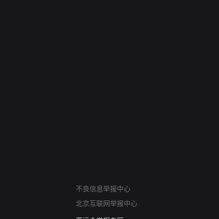
网络暴力有害信息举报
不良信息举报中心
12318 文化市场举报
北京互联网举报中心
算法推荐专项举报