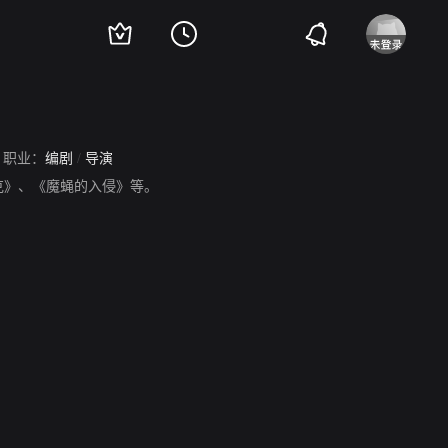
职业：
编剧
/
导演
克》、《魔蝇的入侵》等。