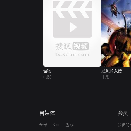
怪物
魔蝇的入侵
电影
电影
自媒体
会员
全部
Kpop
游戏
会员特